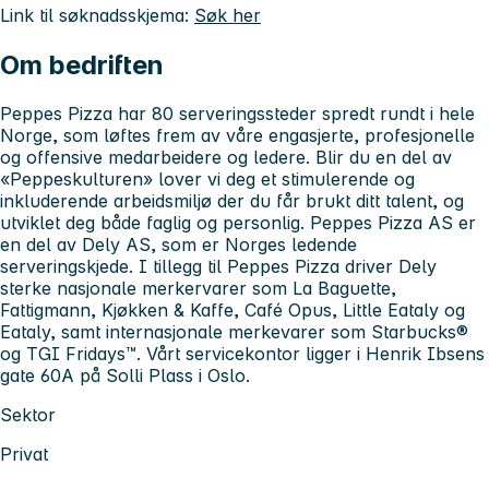
Link til søknadsskjema:
Søk her
Om bedriften
Peppes Pizza har 80 serveringssteder spredt rundt i hele
Norge, som løftes frem av våre engasjerte, profesjonelle
og offensive medarbeidere og ledere. Blir du en del av
«Peppeskulturen» lover vi deg et stimulerende og
inkluderende arbeidsmiljø der du får brukt ditt talent, og
utviklet deg både faglig og personlig. Peppes Pizza AS er
en del av Dely AS, som er Norges ledende
serveringskjede. I tillegg til Peppes Pizza driver Dely
sterke nasjonale merkervarer som La Baguette,
Fattigmann, Kjøkken & Kaffe, Café Opus, Little Eataly og
Eataly, samt internasjonale merkevarer som Starbucks®
og TGI Fridays™. Vårt servicekontor ligger i Henrik Ibsens
gate 60A på Solli Plass i Oslo.
Sektor
Privat