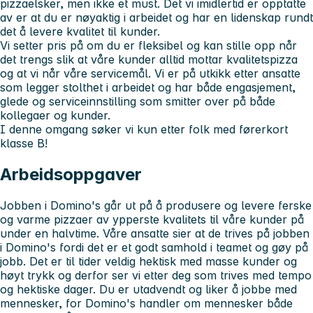
pizzaelsker, men ikke et must. Det vi imidlertid er opptatte
av er at du er nøyaktig i arbeidet og har en lidenskap rundt
det å levere kvalitet til kunder.
Vi setter pris på om du er fleksibel og kan stille opp når
det trengs slik at våre kunder alltid mottar kvalitetspizza
og at vi når våre servicemål. Vi er på utkikk etter ansatte
som legger stolthet i arbeidet og har både engasjement,
glede og serviceinnstilling som smitter over på både
kollegaer og kunder.
I denne omgang søker vi kun etter folk med førerkort
klasse B!
Arbeidsoppgaver
Jobben i Domino's går ut på å produsere og levere ferske
og varme pizzaer av ypperste kvalitets til våre kunder på
under en halvtime. Våre ansatte sier at de trives på jobben
i Domino's fordi det er et godt samhold i teamet og gøy på
jobb. Det er til tider veldig hektisk med masse kunder og
høyt trykk og derfor ser vi etter deg som trives med tempo
og hektiske dager. Du er utadvendt og liker å jobbe med
mennesker, for Domino's handler om mennesker både