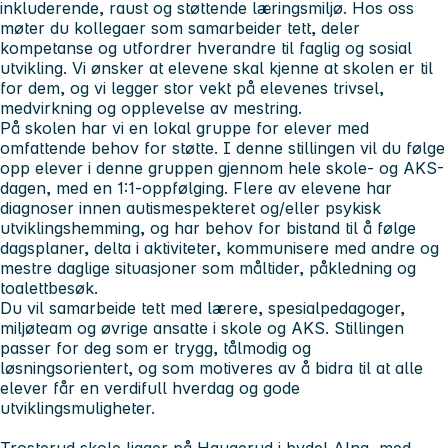
inkluderende, raust og støttende læringsmiljø. Hos oss
møter du kollegaer som samarbeider tett, deler
kompetanse og utfordrer hverandre til faglig og sosial
utvikling. Vi ønsker at elevene skal kjenne at skolen er til
for dem, og vi legger stor vekt på elevenes trivsel,
medvirkning og opplevelse av mestring.
På skolen har vi en lokal gruppe for elever med
omfattende behov for støtte. I denne stillingen vil du følge
opp elever i denne gruppen gjennom hele skole- og AKS-
dagen, med en 1:1-oppfølging. Flere av elevene har
diagnoser innen autismespekteret og/eller psykisk
utviklingshemming, og har behov for bistand til å følge
dagsplaner, delta i aktiviteter, kommunisere med andre og
mestre daglige situasjoner som måltider, påkledning og
toalettbesøk.
Du vil samarbeide tett med lærere, spesialpedagoger,
miljøteam og øvrige ansatte i skole og AKS. Stillingen
passer for deg som er trygg, tålmodig og
løsningsorientert, og som motiveres av å bidra til at alle
elever får en verdifull hverdag og gode
utviklingsmuligheter.
Trosterud skole ligger på Haugerud i bydel Alna, med