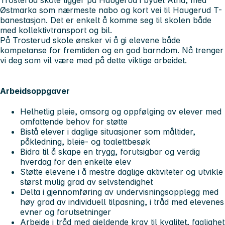
Østmarka som nærmeste nabo og kort vei til Haugerud T-
banestasjon. Det er enkelt å komme seg til skolen både
med kollektivtransport og bil.
På Trosterud skole ønsker vi å gi elevene både
kompetanse for fremtiden og en god barndom. Nå trenger
vi deg som vil være med på dette viktige arbeidet.
Arbeidsoppgaver
Helhetlig pleie, omsorg og oppfølging av elever med
omfattende behov for støtte
Bistå elever i daglige situasjoner som måltider,
påkledning, bleie- og toalettbesøk
Bidra til å skape en trygg, forutsigbar og verdig
hverdag for den enkelte elev
Støtte elevene i å mestre daglige aktiviteter og utvikle
størst mulig grad av selvstendighet
Delta i gjennomføring av undervisningsopplegg med
høy grad av individuell tilpasning, i tråd med elevenes
evner og forutsetninger
Arbeide i tråd med gjeldende krav til kvalitet, faglighet