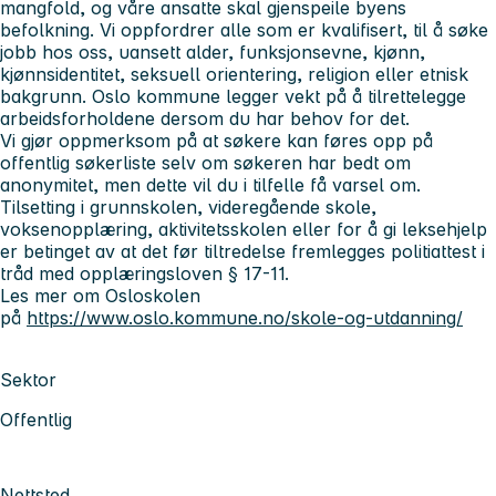
mangfold, og våre ansatte skal gjenspeile byens
befolkning. Vi oppfordrer alle som er kvalifisert, til å søke
jobb hos oss, uansett alder, funksjonsevne, kjønn,
kjønnsidentitet, seksuell orientering, religion eller etnisk
bakgrunn. Oslo kommune legger vekt på å tilrettelegge
arbeidsforholdene dersom du har behov for det.
Vi gjør oppmerksom på at søkere kan føres opp på
offentlig søkerliste selv om søkeren har bedt om
anonymitet, men dette vil du i tilfelle få varsel om.
Tilsetting i grunnskolen, videregående skole,
voksenopplæring, aktivitetsskolen eller for å gi leksehjelp
er betinget av at det før tiltredelse fremlegges politiattest i
tråd med opplæringsloven § 17-11.
Les mer om Osloskolen
på
https://www.oslo.kommune.no/skole-og-utdanning/
Sektor
Offentlig
Nettsted