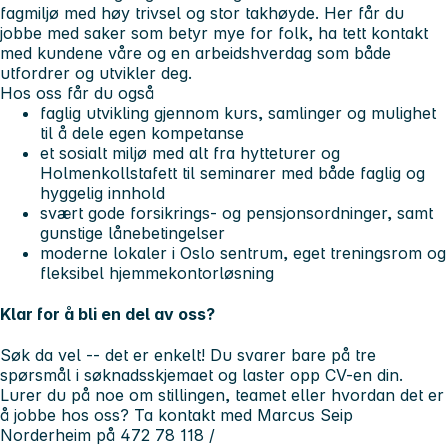
fagmiljø med høy trivsel og stor takhøyde. Her får du
jobbe med saker som betyr mye for folk, ha tett kontakt
med kundene våre og en arbeidshverdag som både
utfordrer og utvikler deg.
Hos oss får du også
faglig utvikling gjennom kurs, samlinger og mulighet
til å dele egen kompetanse
et sosialt miljø med alt fra hytteturer og
Holmenkollstafett til seminarer med både faglig og
hyggelig innhold
svært gode forsikrings- og pensjonsordninger, samt
gunstige lånebetingelser
moderne lokaler i Oslo sentrum, eget treningsrom og
fleksibel hjemmekontorløsning
Klar for å bli en del av oss?
Søk da vel -- det er enkelt! Du svarer bare på tre
spørsmål i søknadsskjemaet og laster opp CV-en din.
Lurer du på noe om stillingen, teamet eller hvordan det er
å jobbe hos oss? Ta kontakt med Marcus Seip
Norderheim på 472 78 118 /