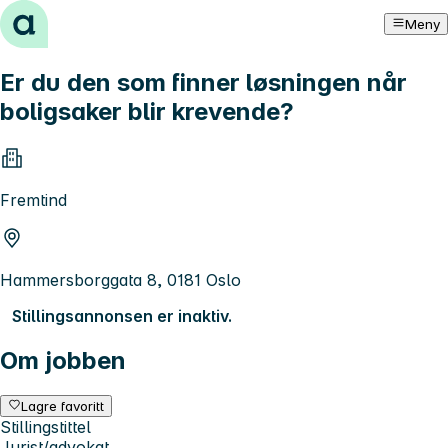
Hopp til innhold
Meny
Er du den som finner løsningen når
boligsaker blir krevende?
Fremtind
Hammersborggata 8, 0181 Oslo
Stillingsannonsen er inaktiv.
Om jobben
Lagre favoritt
Stillingstittel
Jurist/advokat