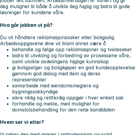
jobber tett sammen. Arbeidshverdagen er variert og gir
deg mulighet til både å utvikle deg faglig og bidra til gode
løsninger for kundene våre.
Hva går jobben ut på?
Du vil håndtere reklamasjonssaker etter boligsalg.
Arbeidsoppgavene dine vil blant annet være å
behandle og følge opp reklamasjoner og tvistesaker
bidra til utvikling og forbedring av prosessene våre,
samt utvikle avdelingens faglige kunnskap
gi boligselger og boligkjøper en god kundeopplevelse
gjennom god dialog med dem og deres
representanter
samarbeide med eiendomsmeglere og
bygningssakkyndige
sikre riktig og rettferdig oppgjør i hver enkelt sak
forhandle og mekle, med mulighet for
domstolsbehandling for den rette kandidaten
Hvem ser vi etter?
Vi søker deg med master i rettsvitenskap og solid