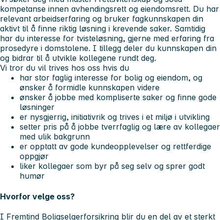
kompetanse innen avhendingsrett og eiendomsrett. Du har
relevant arbeidserfaring og bruker fagkunnskapen din
aktivt til å finne riktig løsning i krevende saker. Samtidig
har du interesse for tvisteløsning, gjerne med erfaring fra
prosedyre i domstolene. I tillegg deler du kunnskapen din
og bidrar til å utvikle kollegene rundt deg.
Vi tror du vil trives hos oss hvis du
har stor faglig interesse for bolig og eiendom, og
ønsker å formidle kunnskapen videre
ønsker å jobbe med kompliserte saker og finne gode
løsninger
er nysgjerrig, initiativrik og trives i et miljø i utvikling
setter pris på å jobbe tverrfaglig og lære av kollegaer
med ulik bakgrunn
er opptatt av gode kundeopplevelser og rettferdige
oppgjør
liker kollegaer som byr på seg selv og sprer godt
humør
Hvorfor velge oss?
I Fremtind Boligselgerforsikring blir du en del av et sterkt