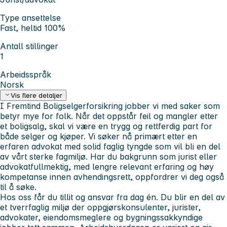
Type ansettelse
Fast, heltid 100%
Antall stillinger
1
Arbeidsspråk
Norsk
Vis flere detaljer
I Fremtind Boligselgerforsikring jobber vi med saker som
betyr mye for folk. Når det oppstår feil og mangler etter
et boligsalg, skal vi være en trygg og rettferdig part for
både selger og kjøper. Vi søker nå primært etter en
erfaren advokat med solid faglig tyngde som vil bli en del
av vårt sterke fagmiljø. Har du bakgrunn som jurist eller
advokatfullmektig, med lengre relevant erfaring og høy
kompetanse innen avhendingsrett, oppfordrer vi deg også
til å søke.
Hos oss får du tillit og ansvar fra dag én. Du blir en del av
et tverrfaglig miljø der oppgjørskonsulenter, jurister,
advokater, eiendomsmeglere og bygningssakkyndige