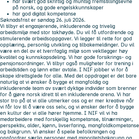
har svært god skriftlig og muntlig fremstillingsevne
på norsk, og gode engelskkunnskaper
har god digital kompetanse
Søknadsfrist er søndag 26. juli 2026.
Vi tilbyr et engasjerende, inkluderende og trivelig
arbeidsmiljø med stor takhøyde. Du vil få utfordrende og
stimulerende arbeidsoppgaver. Vi legger til rette for god
opplæring, personlig utvikling og tilbakemeldinger. Du vil
være en del av et tverrfaglig miljø som vektlegger høy
kvalitet og kunnskapsdeling. Vi har gode forsikrings- og
pensjonsordninger. Vi tilbyr også muligheter for trening i
arbeidstiden og lønn etter avtale. I NIF jobber vi for å
skape idrettsglede for alle. Med det oppdraget er det bare
naturlig at vi ønsker å bygge et mangfoldig og
inkluderende team av svært dyktige individer som brenner
for å gjøre norsk idrett til en inkluderende arena. Vi har
stor tro på at vi alle utmerker oss og er mer kreative når
vi får lov til å være oss selv, og vi ønsker derfor å bygge
en kultur der vi alle hører hjemme. I NIF vil vi ha
medarbeidere med forskjellig kompetanse, tilnærminger,
perspektiv, alder, kjønn, livserfaring, mangfoldkompetanse
og bakgrunn. Vi ønsker å speile befolkningen og
oppfordrer særlig personer med minoritetsbakgrunn og