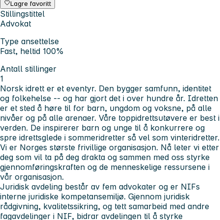
Lagre favoritt
Stillingstittel
Advokat
Type ansettelse
Fast, heltid 100%
Antall stillinger
1
Norsk idrett er et eventyr. Den bygger samfunn, identitet
og folkehelse -- og har gjort det i over hundre år. Idretten
er et sted å høre til for barn, ungdom og voksne, på alle
nivåer og på alle arenaer. Våre toppidrettsutøvere er best i
verden. De inspirerer barn og unge til å konkurrere og
spre idrettsglede i sommeridretter så vel som vinteridretter.
Vi er Norges største frivillige organisasjon. Nå leter vi etter
deg som vil ta på deg drakta og sammen med oss styrke
gjennomføringskraften og de menneskelige ressursene i
vår organisasjon.
Juridisk avdeling består av fem advokater og er NIFs
interne juridiske kompetansemiljø. Gjennom juridisk
rådgivning, kvalitetssikring, og tett samarbeid med andre
fagavdelinger i NIF, bidrar avdelingen til å styrke