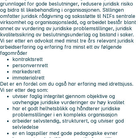
grunnlaget for gode beslutninger, redusere juridisk risiko
og bidra til likebehandling i organisasjonen. Stillingen
omfatter juridisk rådgivning og saksstøtte til NIFs sentrale
virksomhet og organisasjonsledd, og arbeidet består blant
annet av vurdering av juridiske problemstillinger, juridisk
kvalitetssikring av beslutningsunderlag og bistand i saker.
Vi ser etter en advokat med minst tre års relevant juridisk
arbeidserfaring og erfaring fra minst ett av følgende
fagområder
kontraktsrett
personvernrett
markedsrett
immaterialrett
Det er en fordel om du også har erfaring med idrettsjuss.
Vi ser etter deg som:
utviser faglig integritet gjennom objektive og
uavhengige juridiske vurderinger av høy kvalitet
har et godt helhetsblikk og håndterer juridiske
problemstillinger i en kompleks organisasjon
arbeider selvstendig, strukturert, og utviser god
selvledelse
er en lagspiller med gode pedagogiske evner