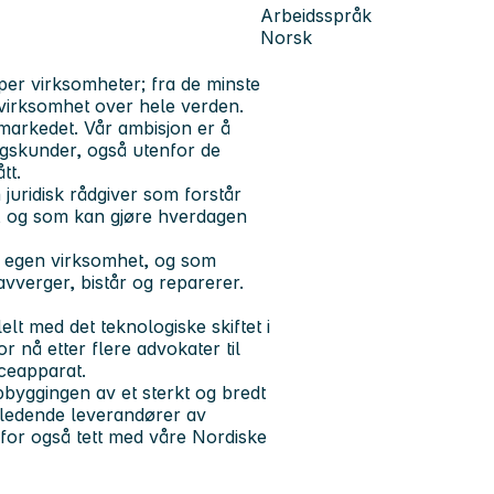
Arbeidsspråk
Norsk
yper virksomheter; fra de minste
 virksomhet over hele verden.
smarkedet. Vår ambisjon er å
ngskunder, også utenfor de
tt.
juridisk rådgiver som forstår
, og som kan gjøre hverdagen
n egen virksomhet, og som
avverger, bistår og reparerer.
lt med det teknologiske skiftet i
or nå etter flere advokater til
iceapparat.
pbyggingen av et sterkt og bredt
ledende leverandører av
erfor også tett med våre Nordiske