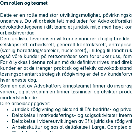
Om rollen og teamet
Dette er en rolle med stor utviklingsmulighet, påvirkningskr
underveis. Du vil arbeide tett med leder for Advokatforsik
advokatkollegaene i ditt team; et juridisk miljø med høyt k
arbeidshverdag.
Den juridiske leveransen vil kunne varierer i faglig bredde
selskapsrett, arbeidsrett, generell kontraktsrett, entreprise
(særlig borettslag/sameier, husleierett), i tillegg til landbr
også våre kunder på rettsområder som forbrukerjuss, famili
For å lykkes i denne rollen må du definitivt trives med dire
kunder er at de trenger praktisk og effektiv advokatbistand
løsningsorientert strategisk rådgivning er del av kundeforv
hver eneste dag.
Som en del av Advokatforsikringsteamet finner du inspiras
variere, og at vi sammen finner løsninger og utvikler produ
markedsledende.
Dine arbeidsoppgaver:
Juridisk rådgivning og bistand til Ifs bedrifts- og priv
Deltakelse i markedsførings- og salgsaktiviteter intern
Deltakelse i videreutviklingen av If’s juiridiske rådgivn
Arbeidskultur og sosial deltakelse i Large, Complex a