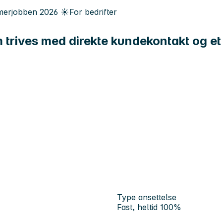
erjobben
2026
☀️
For bedrifter
om trives med direkte kundekontakt og e
Type ansettelse
Fast, heltid 100%