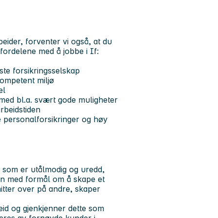
ider, forventer vi også, at du
 fordelene med å jobbe i If:
ste forsikringsselskap
kompetent miljø
el
med bl.a. svært gode muligheter
arbeidstiden
e personalforsikringer og høy
, som er utålmodig og uredd,
ten med formål om å skape et
mitter over på andre, skaper
rbeid og gjenkjenner dette som
veres av fornøyde kunder i