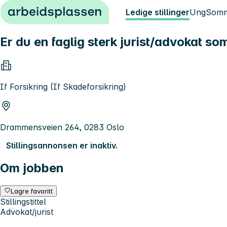
Hopp til innhold
Ledige stillinger
Ung
Somm
Er du en faglig sterk jurist/advokat s
If Forsikring (If Skadeforsikring)
Drammensveien 264, 0283 Oslo
Stillingsannonsen er inaktiv.
Om jobben
Lagre favoritt
Stillingstittel
Advokat/jurist