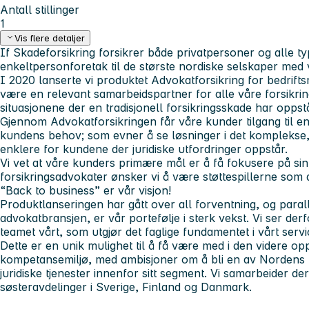
Antall stillinger
1
Vis flere detaljer
If Skadeforsikring forsikrer både privatpersoner og alle t
enkeltpersonforetak til de største nordiske selskaper med
I 2020 lanserte vi produktet Advokatforsikring for bedrift
være en relevant samarbeidspartner for alle våre forsikri
situasjonene der en tradisjonell forsikringsskade har oppstå
Gjennom Advokatforsikringen får våre kunder tilgang til en 
kundens behov; som evner å se løsninger i det komplekse
enklere for kundene der juridiske utfordringer oppstår.
Vi vet at våre kunders primære mål er å få fokusere på si
forsikringsadvokater ønsker vi å være støttespillerne som 
“Back to business” er vår visjon!
Produktlanseringen har gått over all forventning, og paralle
advokatbransjen, er vår portefølje i sterk vekst. Vi ser derf
teamet vårt, som utgjør det faglige fundamentet i vårt serv
Dette er en unik mulighet til å få være med i den videre op
kompetansemiljø, med ambisjoner om å bli en av Nordens 
juridiske tjenester innenfor sitt segment. Vi samarbeider d
søsteravdelinger i Sverige, Finland og Danmark.