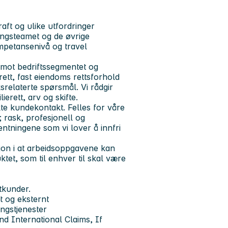
aft og ulike utfordringer
ringsteamet og de øvrige
ompetansenivå og travel
; mot bedriftssegmentet og
rett, fast eiendoms rettsforhold
uksrelaterte spørsmål. Vi rådgir
erett, arv og skifte.
kte kundekontakt. Felles for våre
; rask, profesjonell og
entningene som vi lover å innfri
jon i at arbeidsoppgavene kan
ktet, som til enhver til skal være
atkunder.
t og eksternt
ingstjenester
nd International Claims, If