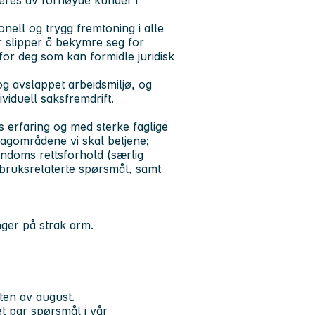
onell og trygg fremtoning i alle
er slipper å bekymre seg for
erfor deg som kan formidle juridisk
 og avslappet arbeidsmiljø, og
viduell saksfremdrift.
s erfaring og med sterke faglige
 fagområdene vi skal betjene;
iendoms rettsforhold (særlig
ndbruksrelaterte spørsmål, samt
nger på strak arm.
dten av august.
et par spørsmål i vår