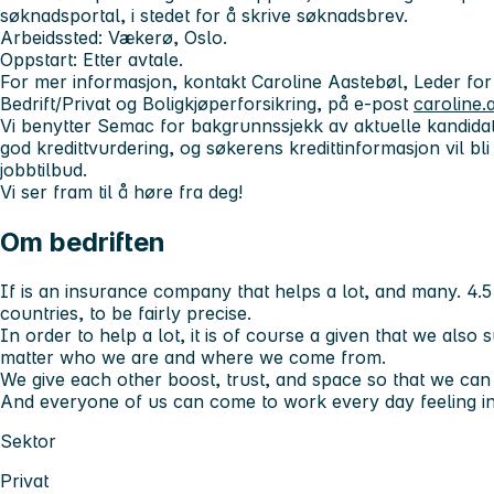
søknadsportal, i stedet for å skrive søknadsbrev.
Arbeidssted
: Vækerø, Oslo.
Oppstart
: Etter avtale.
For mer informasjon, kontakt Caroline Aastebøl, Leder for 
Bedrift/Privat og Boligkjøperforsikring, på e-post
caroline
Vi benytter Semac for bakgrunnssjekk av aktuelle kandidate
god kredittvurdering, og søkerens kredittinformasjon vil bli 
jobbtilbud.
Vi ser fram til å høre fra deg!
Om bedriften
If is an insurance company that helps a lot, and many. 4.5
countries, to be fairly precise.
In order to help a lot, it is of course a given that we also
matter who we are and where we come from.
We give each other boost, trust, and space so that we can
And everyone of us can come to work every day feeling i
Sektor
Privat