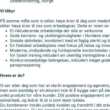
Skadeforsikring, Norge
Vi tilbyr
På samme måte som vi stiller høye krav til deg som medarbe
stiller høye krav til oss som arbeidsgiver. Dette er noen av
Et inkluderende arbeidsmiljø der alle er velkomne
Gode karriere- og utviklingsmuligheter i Nordens stør
Sosiale aktiviteter, kombinert med et faglig sterkt og 
En fleksibel arbeidsplass med fokus på helse og trivs
Moderne, innbydende og funksjonelle kontorlokaler 
for fysisk trening inkludert en ukentlig treningstime i 
Konkurransedyktige betingelser, inkludert meget god
pensjonssparing
Hvem er du?
Vi ser etter deg som har et sterkt engasjement og egendriv
men som samtidig er strukturert nok til å bygge sten på s
unikt produkt for våre kunder. Ditt positive engasjement s
samarbeid, og bidrar til at vi som team lykkes.
Du kombinerer intuitiv juridisk kvalitet og fremdrift i ditt a
suksesskriterier. Du tar eierskap til dine oppgaver og moti