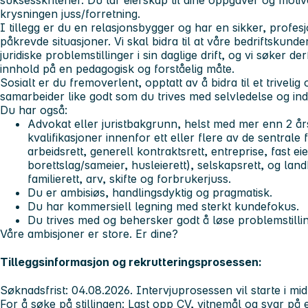
krysningen juss/forretning.
I tillegg er du en relasjonsbygger og har en sikker, profesj
påkrevde situasjoner. Vi skal bidra til at våre bedriftskund
juridiske problemstillinger i sin daglige drift, og vi søker d
innhold på en pedagogisk og forståelig måte.
Sosialt er du fremoverlent, opptatt av å bidra til et trivelig
samarbeider like godt som du trives med selvledelse og indi
Du har også:
Advokat eller juristbakgrunn, helst med mer enn 2 år
kvalifikasjoner innenfor ett eller flere av de sentrale
arbeidsrett, generell kontraktsrett, entreprise, fast e
borettslag/sameier, husleierett), selskapsrett, og la
familierett, arv, skifte og forbrukerjuss.
Du er ambisiøs, handlingsdyktig og pragmatisk.
Du har kommersiell legning med sterkt kundefokus.
Du trives med og behersker godt å løse problemstilli
Våre ambisjoner er store. Er dine?
Tilleggsinformasjon og rekrutteringsprosessen:
Søknadsfrist
: 04.08.2026. Intervjuprosessen vil starte i mi
For å søke på stillingen
: Last opp CV, vitnemål og svar på 