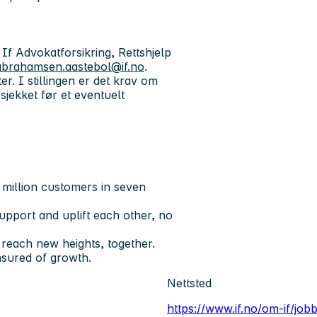
If Advokatforsikring, Rettshjelp
.abrahamsen.aastebol@if.no
.
r. I stillingen er det krav om
sjekket før et eventuelt
 million customers in seven
 support and uplift each other, no
 reach new heights, together.
nsured of growth.
Nettsted
https://www.if.no/om-if/jobbe