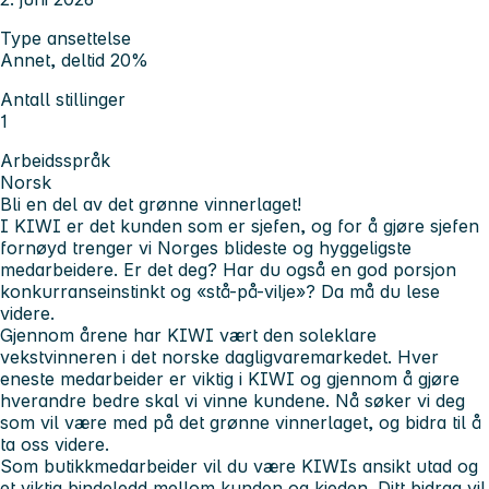
Type ansettelse
Annet, deltid 20%
Antall stillinger
1
Arbeidsspråk
Norsk
Bli en del av det grønne vinnerlaget!
I KIWI er det kunden som er sjefen, og for å gjøre sjefen
fornøyd trenger vi Norges blideste og hyggeligste
medarbeidere. Er det deg? Har du også en god porsjon
konkurranseinstinkt og «stå-på-vilje»? Da må du lese
videre.
Gjennom årene har KIWI vært den soleklare
vekstvinneren i det norske dagligvaremarkedet. Hver
eneste medarbeider er viktig i KIWI og gjennom å gjøre
hverandre bedre skal vi vinne kundene. Nå søker vi deg
som vil være med på det grønne vinnerlaget, og bidra til å
ta oss videre.
Som butikkmedarbeider vil du være KIWIs ansikt utad og
et viktig bindeledd mellom kunden og kjeden. Ditt bidrag vil