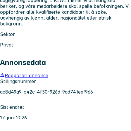
dagligvaregruppering. I KIWI mener vi at mangfold
beriker, og våre medarbeidere skal speile befolkningen. Vi
oppfordrer alle kvalifiserte kandidater til å søke,
uavhengig av kjønn, alder, nasjonalitet eller etnisk
bakgrunn.
Sektor
Privat
Annonsedata
Rapporter annonse
Stillingsnummer
ac8d49a9-c42c-4f30-926d-9ad741eaf966
Sist endret
17. juni 2026