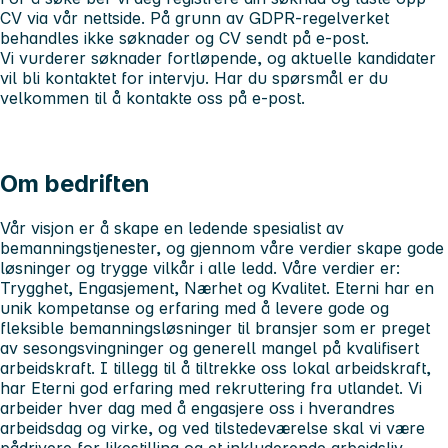
CV via vår nettside. På grunn av GDPR-regelverket
behandles ikke søknader og CV sendt på e-post.
Vi vurderer søknader fortløpende, og aktuelle kandidater
vil bli kontaktet for intervju. Har du spørsmål er du
velkommen til å kontakte oss på e-post.
Om bedriften
Vår visjon er å skape en ledende spesialist av
bemanningstjenester, og gjennom våre verdier skape gode
løsninger og trygge vilkår i alle ledd. Våre verdier er:
Trygghet, Engasjement, Nærhet og Kvalitet. Eterni har en
unik kompetanse og erfaring med å levere gode og
fleksible bemanningsløsninger til bransjer som er preget
av sesongsvingninger og generell mangel på kvalifisert
arbeidskraft. I tillegg til å tiltrekke oss lokal arbeidskraft,
har Eterni god erfaring med rekruttering fra utlandet. Vi
arbeider hver dag med å engasjere oss i hverandres
arbeidsdag og virke, og ved tilstedeværelse skal vi være
pådrivere for likestilling og et inkluderende arbeidsliv.