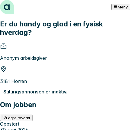
Hopp til innhold
Meny
Er du handy og glad i en fysisk
hverdag?
Anonym arbeidsgiver
3181 Horten
Stillingsannonsen er inaktiv.
Om jobben
Lagre favoritt
Oppstart
30. juni 2026