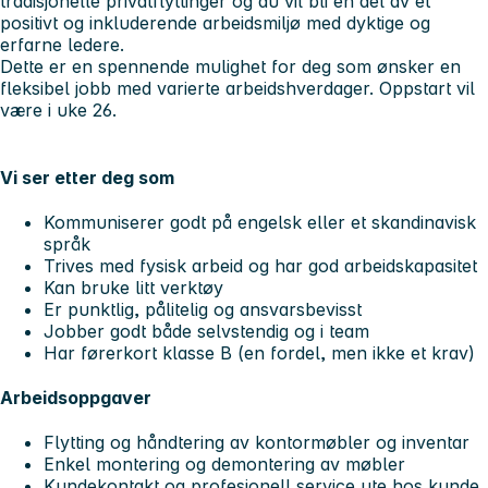
tradisjonelle privatflyttinger og du vil bli en del av et
positivt og inkluderende arbeidsmiljø med dyktige og
erfarne ledere.
Dette er en spennende mulighet for deg som ønsker en
fleksibel jobb med varierte arbeidshverdager. Oppstart vil
være i uke 26.
Vi ser etter deg som
Kommuniserer godt på engelsk eller et skandinavisk
språk
Trives med fysisk arbeid og har god arbeidskapasitet
Kan bruke litt verktøy
Er punktlig, pålitelig og ansvarsbevisst
Jobber godt både selvstendig og i team
Har førerkort klasse B (en fordel, men ikke et krav)
Arbeidsoppgaver
Flytting og håndtering av kontormøbler og inventar
Enkel montering og demontering av møbler
Kundekontakt og profesjonell service ute hos kunde