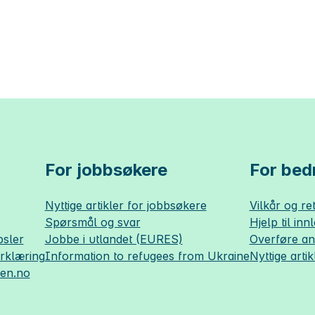
For jobbsøkere
For bedr
Nyttige artikler for jobbsøkere
Vilkår og ret
Spørsmål og svar
Hjelp til inn
sler
Jobbe i utlandet (EURES)
Overføre a
erklæring
Information to refugees from Ukraine
Nyttige artik
sen.no