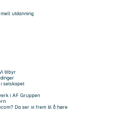
rmell utdanning
i tilbyr
rdinger
i selskapet
tverk i AF Gruppen
ern
ecom? Da ser vi frem til å høre