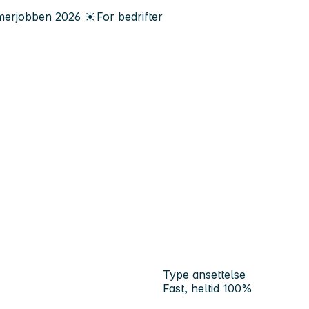
erjobben
2026
☀️
For bedrifter
Type ansettelse
Fast, heltid 100%