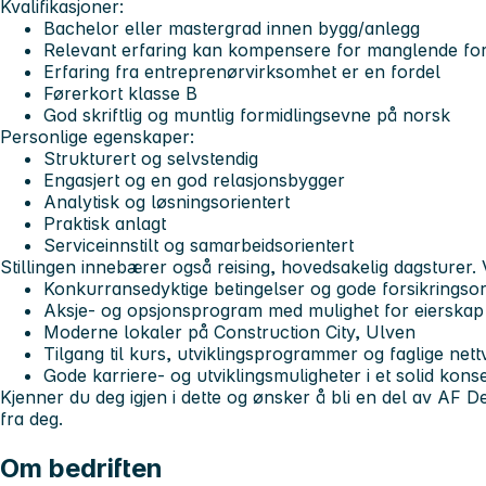
Kvalifikasjoner:
Bachelor eller mastergrad innen bygg/anlegg
Relevant erfaring kan kompensere for manglende fo
Erfaring fra entreprenørvirksomhet er en fordel
Førerkort klasse B
God skriftlig og muntlig formidlingsevne på norsk
Personlige egenskaper:
Strukturert og selvstendig
Engasjert og en god relasjonsbygger
Analytisk og løsningsorientert
Praktisk anlagt
Serviceinnstilt og samarbeidsorientert
Stillingen innebærer også reising, hovedsakelig dagsturer. V
Konkurransedyktige betingelser og gode forsikringso
Aksje- og opsjonsprogram med mulighet for eierskap 
Moderne lokaler på Construction City, Ulven
Tilgang til kurs, utviklingsprogrammer og faglige net
Gode karriere- og utviklingsmuligheter i et solid kons
Kjenner du deg igjen i dette og ønsker å bli en del av AF D
fra deg.
Om bedriften