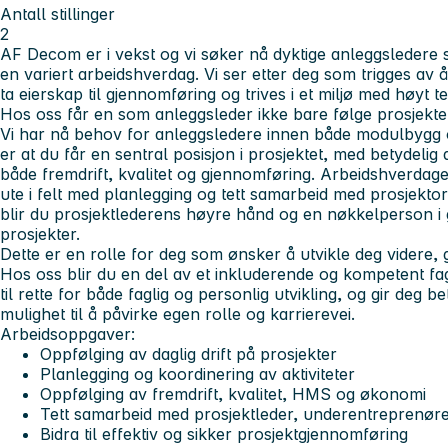
Antall stillinger
2
AF Decom er i vekst og vi søker nå dyktige anleggsledere 
en variert arbeidshverdag. Vi ser etter deg som trigges av å
ta eierskap til gjennomføring og trives i et miljø med høyt 
Hos oss får en som anleggsleder ikke bare følge prosjektet
Vi har nå behov for anleggsledere innen både modulbygg og 
er at du får en sentral posisjon i prosjektet, med betydelig 
både fremdrift, kvalitet og gjennomføring. Arbeidshverdag
ute i felt med planlegging og tett samarbeid med prosjekt
blir du prosjektlederens høyre hånd og en nøkkelperson i
prosjekter.
Dette er en rolle for deg som ønsker å utvikle deg videre, 
Hos oss blir du en del av et inkluderende og kompetent fag
til rette for både faglig og personlig utvikling, og gir deg be
mulighet til å påvirke egen rolle og karrierevei.
Arbeidsoppgaver:
Oppfølging av daglig drift på prosjekter
Planlegging og koordinering av aktiviteter
Oppfølging av fremdrift, kvalitet, HMS og økonomi
Tett samarbeid med prosjektleder, underentreprenøre
Bidra til effektiv og sikker prosjektgjennomføring