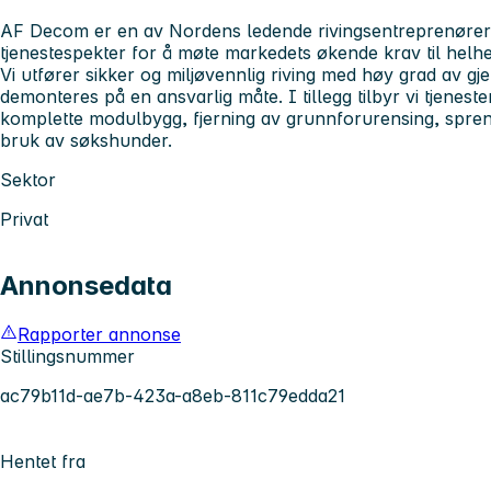
AF Decom er en av Nordens ledende rivingsentreprenører og
tjenestespekter for å møte markedets økende krav til helhe
Vi utfører sikker og miljøvennlig riving med høy grad av gj
demonteres på en ansvarlig måte. I tillegg tilbyr vi tjenest
komplette modulbygg, fjerning av grunnforurensing, spreng
bruk av søkshunder.
Sektor
Privat
Annonsedata
Rapporter annonse
Stillingsnummer
ac79b11d-ae7b-423a-a8eb-811c79edda21
Hentet fra