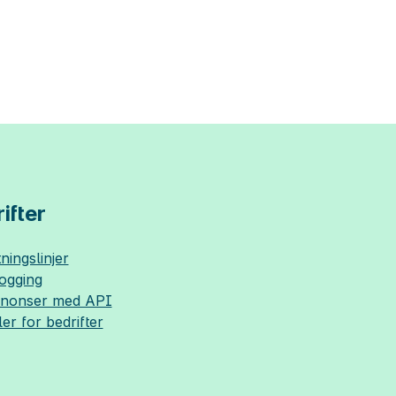
ifter
ningslinjer
logging
nnonser med API
ler for bedrifter