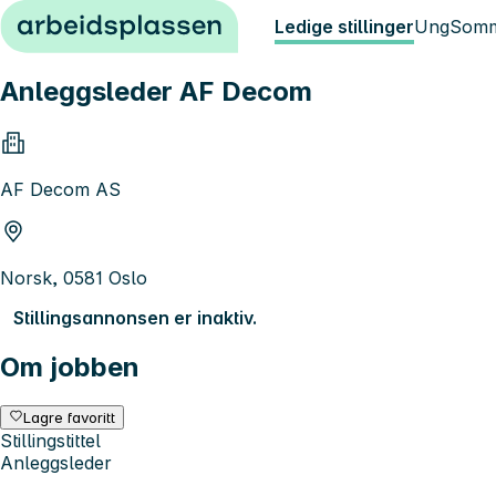
Hopp til innhold
Ledige stillinger
Ung
Somm
Anleggsleder AF Decom
AF Decom AS
Norsk, 0581 Oslo
Stillingsannonsen er inaktiv.
Om jobben
Lagre favoritt
Stillingstittel
Anleggsleder