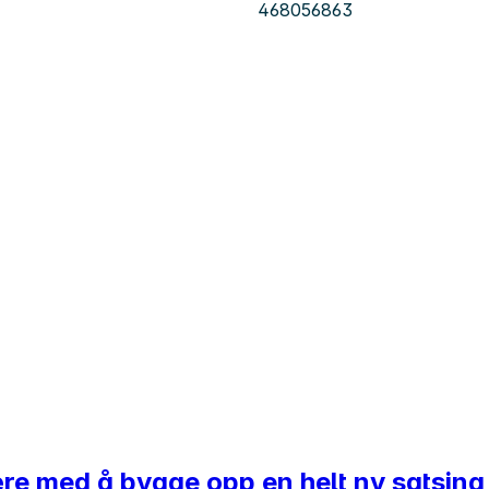
468056863
 være med å bygge opp en helt ny satsing