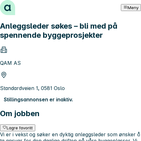
Hopp til innhold
Meny
Anleggsleder søkes – bli med på
spennende byggeprosjekter
QAM AS
Standardveien 1, 0581 Oslo
Stillingsannonsen er inaktiv.
Om jobben
Lagre favoritt
Vi er i vekst og søker en dyktig anleggsleder som ønsker å
ta ansvar for den daglige driften på våre byggeplasser. Vi