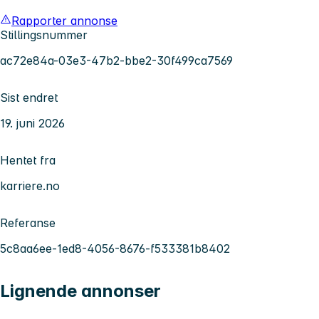
Rapporter annonse
Stillingsnummer
ac72e84a-03e3-47b2-bbe2-30f499ca7569
Sist endret
19. juni 2026
Hentet fra
karriere.no
Referanse
5c8aa6ee-1ed8-4056-8676-f533381b8402
Lignende annonser