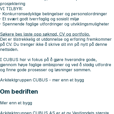
prosjektering
VI TILBYR:
· Konkurransedyktige betingelser og personalordninger
· Et svært godt tverrfaglig og sosialt miljø
· Spennende faglige utfordringer og utviklingsmuligheter
Søkere bes laste opp søknad, CV og portfolio.
Det er tilstrekkelig at utdannelse og erfaring fremkommer
på CV. Du trenger ikke å skrive alt inn på nytt på denne
nettsiden.
I CUBUS har vi fokus på å gjøre hverandre gode,
gjennom høye faglige ambisjoner og ved å stadig utfordre
og finne gode prosesser og løsninger sammen.
Arkitektgruppen CUBUS - mer enn et bygg
Om bedriften
Mer enn et bygg
Arkitektgruppen CUBUS AS
er et av Vestlandets største