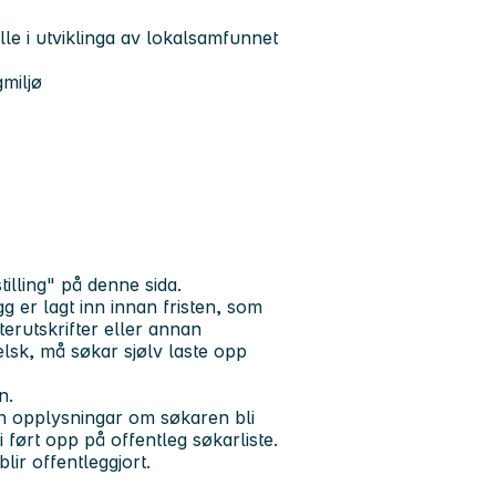
lle i utviklinga av lokalsamfunnet
gmiljø
lling" på denne sida.
gg er lagt inn innan fristen, som
erutskrifter eller annan
elsk, må søkar sjølv laste opp
n.
kan opplysningar om søkaren bli
 ført opp på offentleg søkarliste.
lir offentleggjort.