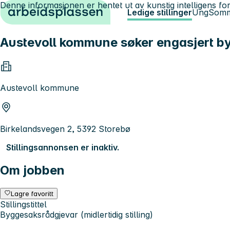
Denne informasjonen er hentet ut av kunstig intelligens for
Hopp til innhold
Ledige stillinger
Ung
Somm
Austevoll kommune søker engasjert b
Austevoll kommune
Birkelandsvegen 2, 5392 Storebø
Stillingsannonsen er inaktiv.
Om jobben
Lagre favoritt
Stillingstittel
Byggesaksrådgjevar (midlertidig stilling)