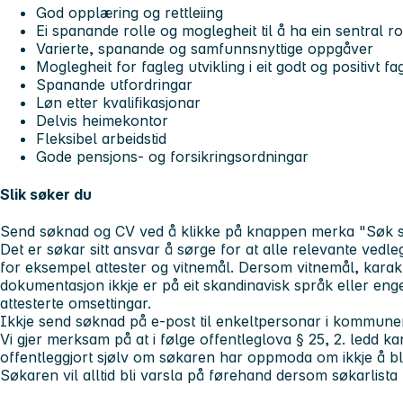
God opplæring og rettleiing
Ei spanande rolle og moglegheit til å ha ein sentral ro
Varierte, spanande og samfunnsnyttige oppgåver
Moglegheit for fagleg utvikling i eit godt og positivt fa
Spanande utfordringar
Løn etter kvalifikasjonar
Delvis heimekontor
Fleksibel arbeidstid
Gode pensjons- og forsikringsordningar
Slik søker du
Send søknad og CV ved å klikke på knappen merka "Søk sti
Det er søkar sitt ansvar å sørge for at alle relevante vedle
for eksempel attester og vitnemål. Dersom vitnemål, karakt
dokumentasjon ikkje er på eit skandinavisk språk eller eng
attesterte omsettingar.
Ikkje send søknad på e-post til enkeltpersonar i kommune
Vi gjer merksam på at i følge offentleglova § 25, 2. ledd 
offentleggjort sjølv om søkaren har oppmoda om ikkje å bli
Søkaren vil alltid bli varsla på førehand dersom søkarlista b