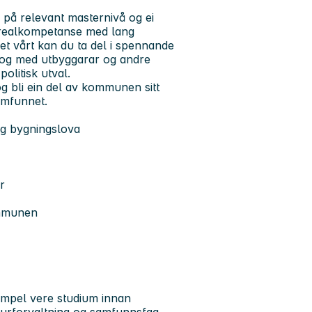
 på relevant masternivå og ei
 realkompetanse med lang
et vårt kan du ta del i spennande
alog med utbyggarar og andre
olitisk utval.
 og bli ein del av kommunen sitt
amfunnet.
og bygningslova
r
ommunen
empel vere studium innan
aturforvaltning og samfunnsfag.