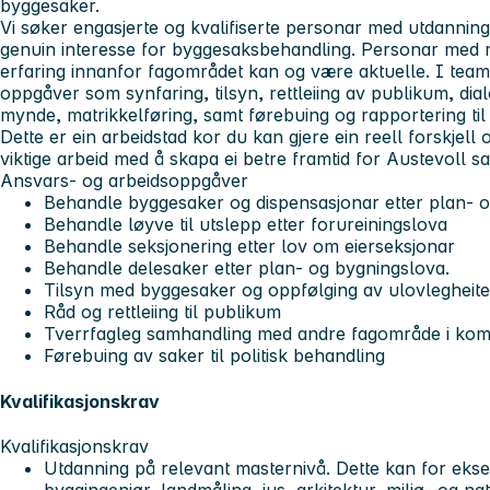
byggesaker.
Vi søker engasjerte og kvalifiserte personar med utdanning
genuin interesse for byggesaksbehandling. Personar med
erfaring innanfor fagområdet kan og være aktuelle. I team
oppgåver som synfaring, tilsyn, rettleiing av publikum, di
mynde, matrikkelføring, samt førebuing og rapportering til p
Dette er ein arbeidstad kor du kan gjere ein reell forskjell
viktige arbeid med å skapa ei betre framtid for Austevoll s
Ansvars- og arbeidsoppgåver
Behandle byggesaker og dispensasjonar etter plan- 
Behandle løyve til utslepp etter forureiningslova
Behandle seksjonering etter lov om eierseksjonar
Behandle delesaker etter plan- og bygningslova.
Tilsyn med byggesaker og oppfølging av ulovlegheite
Råd og rettleiing til publikum
Tverrfagleg samhandling med andre fagområde i k
Førebuing av saker til politisk behandling
Kvalifikasjonskrav
Kvalifikasjonskrav
Utdanning på relevant masternivå. Dette kan for eks
byggingeniør, landmåling, jus, arkitektur, miljø- og n