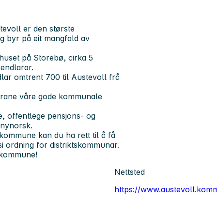
evoll er den største
g byr på eit mangfald av
uset på Storebø, cirka 5
pendlarar.
ar omtrent 700 til Austevoll frå
yggarane våre gode kommunale
e, offentlege pensjons- og
 nynorsk.
 kommune kan du ha rett til å få
si ordning for distriktskommunar.
l kommune!
Nettsted
https://www.austevoll.kom