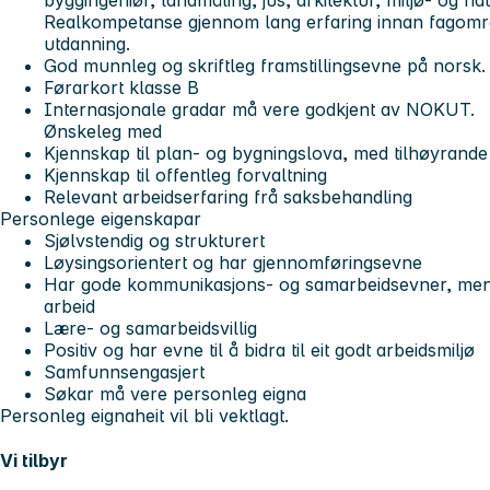
Realkompetanse gjennom lang erfaring innan fagområ
utdanning.
God munnleg og skriftleg framstillingsevne på norsk. 
Førarkort klasse B
Internasjonale gradar må vere godkjent av NOKUT.
Ønskeleg med
Kjennskap til plan- og bygningslova, med tilhøyrande 
Kjennskap til offentleg forvaltning
Relevant arbeidserfaring frå saksbehandling
Personlege eigenskapar
Sjølvstendig og strukturert
Løysingsorientert og har gjennomføringsevne
Har gode kommunikasjons- og samarbeidsevner, men t
arbeid
Lære- og samarbeidsvillig
Positiv og har evne til å bidra til eit godt arbeidsmiljø
Samfunnsengasjert
Søkar må vere personleg eigna
Personleg eignaheit vil bli vektlagt.
Vi tilbyr