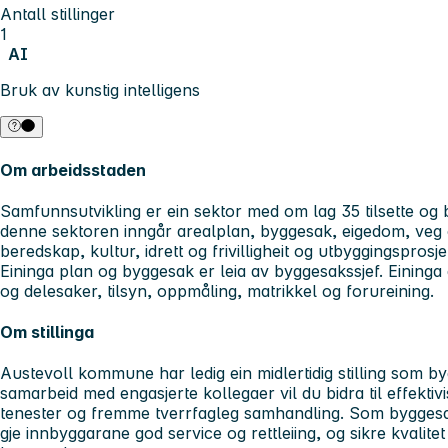
Antall stillinger
1
AI
Bruk av kunstig intelligens
Om arbeidsstaden
Samfunnsutvikling er ein sektor med om lag 35 tilsette og b
denne sektoren inngår arealplan, byggesak, eigedom, veg o
beredskap, kultur, idrett og frivilligheit og utbyggingsprosje
Eininga plan og byggesak er leia av byggesakssjef. Einin
og delesaker, tilsyn, oppmåling, matrikkel og forureining.
Om stillinga
Austevoll kommune har ledig ein midlertidig stilling som by
samarbeid med engasjerte kollegaer vil du bidra til effekt
tenester og fremme tverrfagleg samhandling. Som byggesa
gje innbyggarane god service og rettleiing, og sikre kvalitet