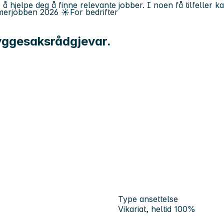
 å hjelpe deg å finne relevante jobber. I noen få tilfeller 
erjobben
2026
☀️
For bedrifter
yggesaksrådgjevar.
Type ansettelse
Vikariat, heltid 100%