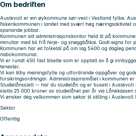
Om bedriften
Austevoll er ein øykommune sør-vest i Vestland fylke. Aust
fiskerikommunen i landet med svært høg næringsaktivitet o
spanande jobbar.
Kommunen sitt administrasjonskontor held til på kommuneh
minuttar med bil frå ferje- og snøggbåtkai. Godt eigna for 
Kommunen har eit folketal på om lag 5400 og dagleg pendl
nabokommunar.
Vi er rundt 450 fast tilsette som er opptatt av å gi innb
tenester.
Vi kan tilby meiningsfylte og utfordrande oppgåver og god
forsikringsordningar. Administrasjonsmålet i kommunen er
Studielånsslett -- har du studielån og er busett i Austevoll
sletta 25 000 kroner av studielånet per år via Lånekassen 
Vi ønsker deg velkommen som søkar til stilling i Austevol
Sektor
Offentlig