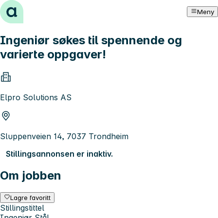
Hopp til innhold
Meny
Ingeniør søkes til spennende og
varierte oppgaver!
Elpro Solutions AS
Sluppenveien 14, 7037 Trondheim
Stillingsannonsen er inaktiv.
Om jobben
Lagre favoritt
Stillingstittel
Ingeniør Stål