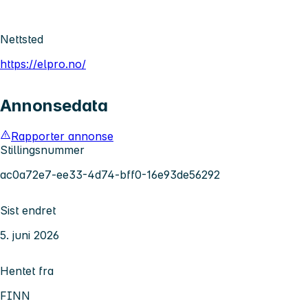
Nettsted
https://elpro.no/
Annonsedata
Rapporter annonse
Stillingsnummer
ac0a72e7-ee33-4d74-bff0-16e93de56292
Sist endret
5. juni 2026
Hentet fra
FINN