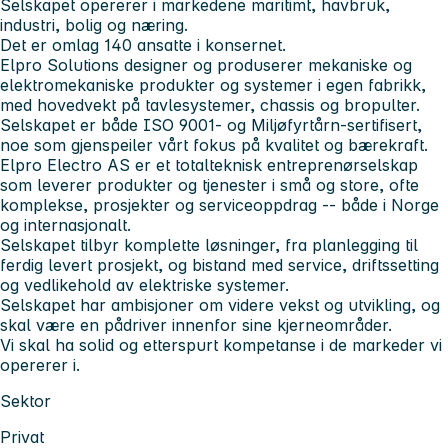
Selskapet opererer i markedene maritimt, havbruk,
industri, bolig og næring.
Det er omlag 140 ansatte i konsernet.
Elpro Solutions designer og produserer mekaniske og
elektromekaniske produkter og systemer i egen fabrikk,
med hovedvekt på tavlesystemer, chassis og bropulter.
Selskapet er både ISO 9001- og Miljøfyrtårn-sertifisert,
noe som gjenspeiler vårt fokus på kvalitet og bærekraft.
Elpro Electro AS er et totalteknisk entreprenørselskap
som leverer produkter og tjenester i små og store, ofte
komplekse, prosjekter og serviceoppdrag -- både i Norge
og internasjonalt.
Selskapet tilbyr komplette løsninger, fra planlegging til
ferdig levert prosjekt, og bistand med service, driftssetting
og vedlikehold av elektriske systemer.
Selskapet har ambisjoner om videre vekst og utvikling, og
skal være en pådriver innenfor sine kjerneområder.
Vi skal ha solid og etterspurt kompetanse i de markeder vi
opererer i.
Sektor
Privat