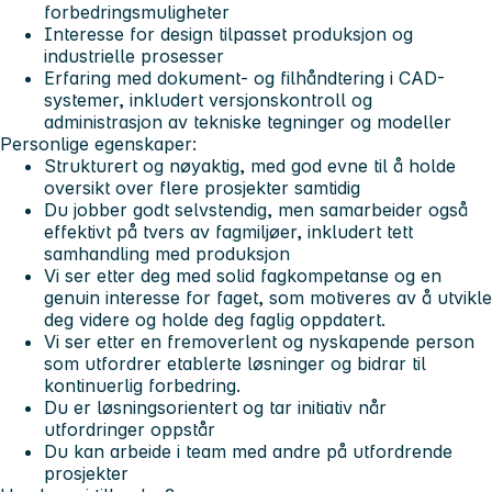
forbedringsmuligheter
Interesse for design tilpasset produksjon og
industrielle prosesser
Erfaring med dokument- og filhåndtering i CAD-
systemer, inkludert versjonskontroll og
administrasjon av tekniske tegninger og modeller
Personlige egenskaper:
Strukturert og nøyaktig, med god evne til å holde
oversikt over flere prosjekter samtidig
Du jobber godt selvstendig, men samarbeider også
effektivt på tvers av fagmiljøer, inkludert tett
samhandling med produksjon
Vi ser etter deg med solid fagkompetanse og en
genuin interesse for faget, som motiveres av å utvikle
deg videre og holde deg faglig oppdatert.
Vi ser etter en fremoverlent og nyskapende person
som utfordrer etablerte løsninger og bidrar til
kontinuerlig forbedring.
Du er løsningsorientert og tar initiativ når
utfordringer oppstår
Du kan arbeide i team med andre på utfordrende
prosjekter