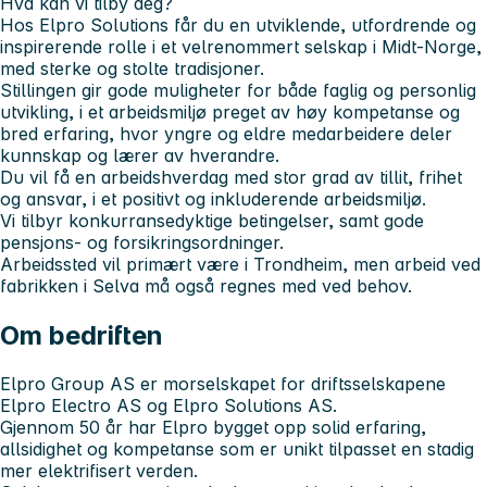
Hva kan vi tilby deg?
Hos Elpro Solutions får du en utviklende, utfordrende og
inspirerende rolle i et velrenommert selskap i Midt-Norge,
med sterke og stolte tradisjoner.
Stillingen gir gode muligheter for både faglig og personlig
utvikling, i et arbeidsmiljø preget av høy kompetanse og
bred erfaring, hvor yngre og eldre medarbeidere deler
kunnskap og lærer av hverandre.
Du vil få en arbeidshverdag med stor grad av tillit, frihet
og ansvar, i et positivt og inkluderende arbeidsmiljø.
Vi tilbyr konkurransedyktige betingelser, samt gode
pensjons- og forsikringsordninger.
Arbeidssted vil primært være i Trondheim, men arbeid ved
fabrikken i Selva må også regnes med ved behov.
Om bedriften
Elpro Group AS er morselskapet for driftsselskapene
Elpro Electro AS og Elpro Solutions AS.
Gjennom 50 år har Elpro bygget opp solid erfaring,
allsidighet og kompetanse som er unikt tilpasset en stadig
mer elektrifisert verden.