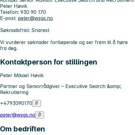
Kontakt
Senior Advisor Executive Search and Recruitment
Peter Høvik
Telefon: 930 90 170
E-post:
peter@wsgs.no
Søknadsfrist:
Snarest
Vi vurderer søknader fortløpende og ser frem til å høre
fra deg.
Kontaktperson for stillingen
Peter Mikael Høvik
Partner og Seniorrådgiver – Executive Search &amp;
Rekruttering
+4793090170
peter@wsgs.no
Om bedriften