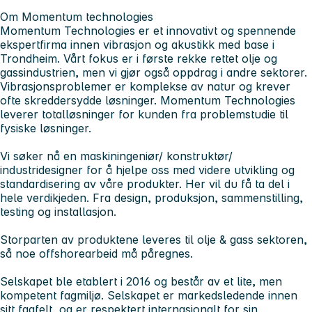
Om Momentum technologies
Momentum Technologies er et innovativt og spennende
ekspertfirma innen vibrasjon og akustikk med base i
Trondheim. Vårt fokus er i første rekke rettet olje og
gassindustrien, men vi gjør også oppdrag i andre sektorer.
Vibrasjonsproblemer er komplekse av natur og krever
ofte skreddersydde løsninger. Momentum Technologies
leverer totalløsninger for kunden fra problemstudie til
fysiske løsninger.
Vi søker nå en
maskiningeniør/ konstruktør/
industridesigner
for å hjelpe oss med videre utvikling og
standardisering av våre produkter. Her vil du få ta del i
hele verdikjeden. Fra design, produksjon, sammenstilling,
testing og installasjon.
Storparten av produktene leveres til olje & gass sektoren,
så noe offshorearbeid må påregnes.
Selskapet ble etablert i 2016 og består av et lite, men
kompetent fagmiljø. Selskapet er markedsledende innen
sitt fagfelt, og er respektert internasjonalt for sin