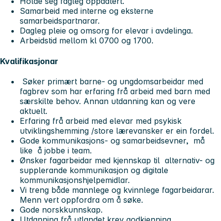
Holde seg fagleg oppdatert.
Samarbeid med interne og eksterne
samarbeidspartnarar.
Dagleg pleie og omsorg for elevar i avdelinga.
Arbeidstid mellom kl 0700 og 1700.
Kvalifikasjonar
Søker primært barne- og ungdomsarbeidar med
fagbrev som har erfaring frå arbeid med barn med
særskilte behov. Annan utdanning kan og vere
aktuelt.
Erfaring frå arbeid med elevar med psykisk
utviklingshemming /store lærevansker er ein fordel.
Gode kommunikasjons- og samarbeidsevner, må
like å jobbe i team.
Ønsker fagarbeidar med kjennskap til alternativ- og
supplerande kommunikasjon og digitale
kommunikasjonshjelpemidlar.
Vi treng både mannlege og kvinnlege fagarbeidarar.
Menn vert oppfordra om å søke.
Gode norskkunnskap.
Utdanning frå utlandet krev godkjenning.