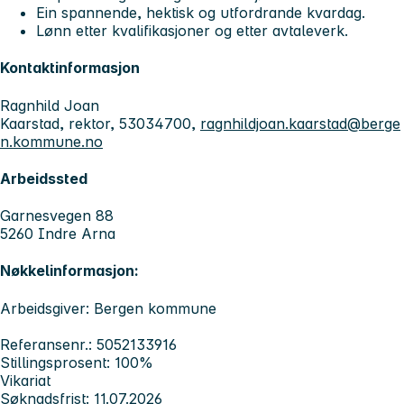
Ein spannende, hektisk og utfordrande kvardag.
Lønn etter kvalifikasjoner og etter avtaleverk.
Kontaktinformasjon
Ragnhild Joan
Kaarstad, rektor, 53034700,
ragnhildjoan.kaarstad@berge
n.kommune.no
Arbeidssted
Garnesvegen 88
5260 Indre Arna
Nøkkelinformasjon:
Arbeidsgiver: Bergen kommune
Referansenr.: 5052133916
Stillingsprosent: 100%
Vikariat
Søknadsfrist: 11.07.2026