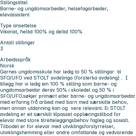
Stillingstittel
Barne- og ungdomsarbeider, helsefagarbeider,
elevassistent
Type ansettelse
Vikariat, heltid 100% og deltid 100%
Antall stillinger
3
Arbeidsspråk
Norsk
Garnes ungdomsskule har ledig to 50 % stillingar til
SFO/UFO ved STOLT avdelinga (forsterka avdeling) . I
tillegg har vi ledig ein 100 % stilling som barne- og
ungdomsarbeidar derav 50% i skoledel og 50 % i
SFO/UFO.søkjer primært etter barne- og ungdomsarbeidar
med erfaring frå arbeid med barn med særskilte behov,
men annan utdanning kan og vere relevant. Ei STOLT
avdeling er eit særskilt tilpasset opplæringstilbod for
elevar med store tilretteleggingsbehov fagleg og sosialt.
Tilbodet er for elevar med utviklingsforstyrrelser,
utviklingshemming eller andre omfattande og vedvarende