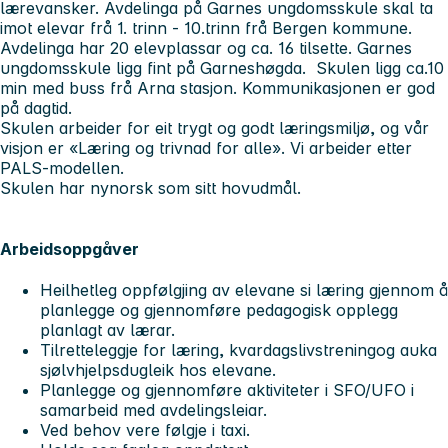
lærevansker. Avdelinga på Garnes ungdomsskule skal ta
imot elevar frå 1. trinn - 10.trinn frå Bergen kommune.
Avdelinga har 20 elevplassar og ca. 16 tilsette. Garnes
ungdomsskule ligg fint på Garneshøgda. Skulen ligg ca.10
min med buss frå Arna stasjon. Kommunikasjonen er god
på dagtid.
Skulen arbeider for eit trygt og godt læringsmiljø, og vår
visjon er «Læring og trivnad for alle». Vi arbeider etter
PALS-modellen.
Skulen har nynorsk som sitt hovudmål.
Arbeidsoppgåver
Heilhetleg oppfølgjing av elevane si læring gjennom å
planlegge og gjennomføre pedagogisk opplegg
planlagt av lærar.
Tilretteleggje for læring, kvardagslivstreningog auka
sjølvhjelpsdugleik hos elevane.
Planlegge og gjennomføre aktiviteter i SFO/UFO i
samarbeid med avdelingsleiar.
Ved behov vere følgje i taxi.