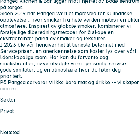
Pangea Kitchen & Bar ligger midt i hjertet av Bodø sentrum
på torget.
Siden 2019 har Pangea vært et møtested for kulinariske
opplevelser, hvor smaker fra hele verden møtes i en uklar
atmosfære. Inspirert av globale smaker, kombinerer vi
forskjellige tilberedningsmetoder for å skape en
ekstraordinær palett av smaker og teksturer.
I 2023 ble vår hengivenhet til tjeneste belønnet med
Serviceprisen, en anerkjennelse som kaster lys over vårt
lidenskapelige team. Her kan du forvente deg
smaksbomber, nøye utvalgte viner, personlig service,
gode samtaler, og en atmosfære hvor du føler deg
prioritert.
På Pangea serverer vi ikke bare mat og drikke -- vi skaper
minner.
Sektor
Privat
Nettsted