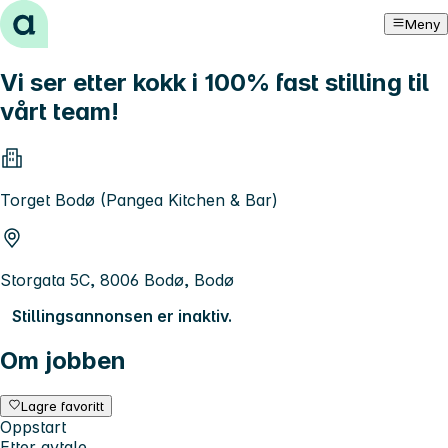
Hopp til innhold
Meny
Vi ser etter kokk i 100% fast stilling til
vårt team!
Torget Bodø (Pangea Kitchen & Bar)
Storgata 5C, 8006 Bodø, Bodø
Stillingsannonsen er inaktiv.
Om jobben
Lagre favoritt
Oppstart
Etter avtale