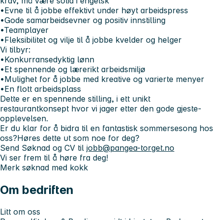
krav, må være solid i engelsk
•Evne til å jobbe effektivt under høyt arbeidspress
•Gode samarbeidsevner og positiv innstilling
•Teamplayer
•Fleksibilitet og vilje til å jobbe kvelder og helger
Vi tilbyr:
•Konkurransedyktig lønn
•Et spennende og lærerikt arbeidsmiljø
•Mulighet for å jobbe med kreative og varierte menyer
•En flott arbeidsplass
Dette er en spennende stilling, i ett unikt
restaurantkonsept hvor vi jager etter den gode gjeste-
opplevelsen.
Er du klar for å bidra til en fantastisk sommersesong hos
oss?Høres dette ut som noe for deg?
Send Søknad og CV til
jobb@pangea-torget.no
Vi ser frem til å høre fra deg!
Merk søknad med kokk
Om bedriften
Litt om oss