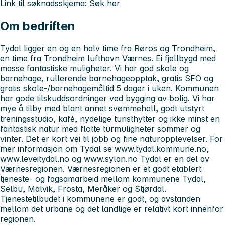
Link til søknadsskjema:
Søk her
Om bedriften
Tydal ligger en og en halv time fra Røros og Trondheim,
en time fra Trondheim lufthavn Værnes. Ei fjellbygd med
masse fantastiske muligheter. Vi har god skole og
barnehage, rullerende barnehageopptak, gratis SFO og
gratis skole-/barnehagemåltid 5 dager i uken. Kommunen
har gode tilskuddsordninger ved bygging av bolig. Vi har
mye å tilby med blant annet svømmehall, godt utstyrt
treningsstudio, kafé, nydelige turisthytter og ikke minst en
fantastisk natur med flotte turmuligheter sommer og
vinter. Det er kort vei til jobb og fine naturopplevelser. For
mer informasjon om Tydal se www.tydal.kommune.no,
www.leveitydal.no og www.sylan.no Tydal er en del av
Værnesregionen. Værnesregionen er et godt etablert
tjeneste- og fagsamarbeid mellom kommunene Tydal,
Selbu, Malvik, Frosta, Meråker og Stjørdal.
Tjenestetilbudet i kommunene er godt, og avstanden
mellom det urbane og det landlige er relativt kort innenfor
regionen.