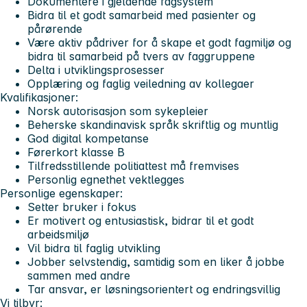
Dokumentere i gjeldende fagsystem
Bidra til et godt samarbeid med pasienter og
pårørende
Være aktiv pådriver for å skape et godt fagmiljø og
bidra til samarbeid på tvers av faggruppene
Delta i utviklingsprosesser
Opplæring og faglig veiledning av kollegaer
Kvalifikasjoner:
Norsk autorisasjon som sykepleier
Beherske skandinavisk språk skriftlig og muntlig
God digital kompetanse
Førerkort klasse B
Tilfredsstillende politiattest må fremvises
Personlig egnethet vektlegges
Personlige egenskaper:
Setter bruker i fokus
Er motivert og entusiastisk, bidrar til et godt
arbeidsmiljø
Vil bidra til faglig utvikling
Jobber selvstendig, samtidig som en liker å jobbe
sammen med andre
Tar ansvar, er løsningsorientert og endringsvillig
Vi tilbyr: