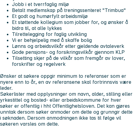
Jobb i et tverrfaglig miljø
Betalt medlemskap på treningssenteret "Trimbua"
Et godt og humørfylt arbeidsmiljø
Et støttende kollegium som jobber for, og ønsker å
bidra til, at alle lykkes
Tilrettelegging for faglig utvikling
Vi er behjelpelig med å skaffe bolig
Lønns og arbeidsvilkår etter gjeldende avtaleverk
Gode pensjons- og forsikringsvilkår gjennom KLP
Tilsetting skjer på de vilkår som fremgår av lover,
forskrifter og regelverk
Ønsker at søkere oppgir minimum to referanser som er
nyere enn to år, en av referansene skal fortrinnsvis være
leder.
Søkerlister med opplysninger om navn, alder, stilling eller
yrkestittel og bosted- eller arbeidskommune for hver
søker er offentlig i hht Offentlighetsloven. Det kan gjøres
unntak dersom søker anmoder om dette og grunngir dette
i søknaden. Dersom anmodningen ikke tas til følge vil
søkeren varsles om dette.