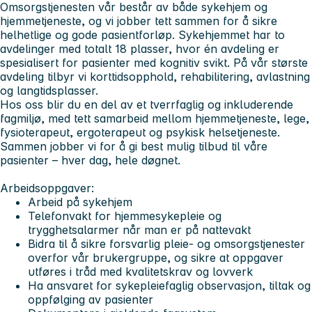
Omsorgstjenesten vår består av både sykehjem og
hjemmetjeneste, og vi jobber tett sammen for å sikre
helhetlige og gode pasientforløp. Sykehjemmet har to
avdelinger med totalt 18 plasser, hvor én avdeling er
spesialisert for pasienter med kognitiv svikt. På vår største
avdeling tilbyr vi korttidsopphold, rehabilitering, avlastning
og langtidsplasser.
Hos oss blir du en del av et tverrfaglig og inkluderende
fagmiljø, med tett samarbeid mellom hjemmetjeneste, lege,
fysioterapeut, ergoterapeut og psykisk helsetjeneste.
Sammen jobber vi for å gi best mulig tilbud til våre
pasienter – hver dag, hele døgnet.
Arbeidsoppgaver:
Arbeid på sykehjem
Telefonvakt for hjemmesykepleie og
trygghetsalarmer når man er på nattevakt
Bidra til å sikre forsvarlig pleie- og omsorgstjenester
overfor vår brukergruppe, og sikre at oppgaver
utføres i tråd med kvalitetskrav og lovverk
Ha ansvaret for sykepleiefaglig observasjon, tiltak og
oppfølging av pasienter