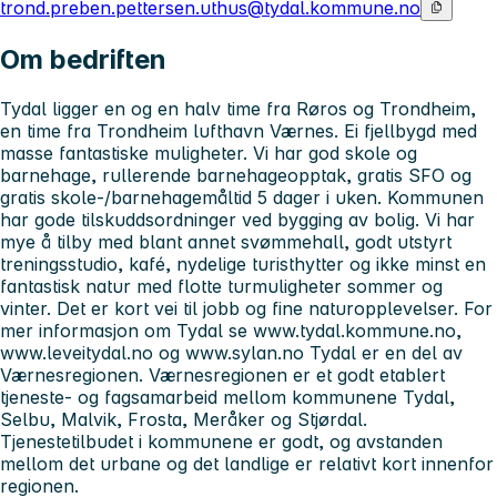
trond.preben.pettersen.uthus@tydal.kommune.no
Om bedriften
Tydal ligger en og en halv time fra Røros og Trondheim,
en time fra Trondheim lufthavn Værnes. Ei fjellbygd med
masse fantastiske muligheter. Vi har god skole og
barnehage, rullerende barnehageopptak, gratis SFO og
gratis skole-/barnehagemåltid 5 dager i uken. Kommunen
har gode tilskuddsordninger ved bygging av bolig. Vi har
mye å tilby med blant annet svømmehall, godt utstyrt
treningsstudio, kafé, nydelige turisthytter og ikke minst en
fantastisk natur med flotte turmuligheter sommer og
vinter. Det er kort vei til jobb og fine naturopplevelser. For
mer informasjon om Tydal se www.tydal.kommune.no,
www.leveitydal.no og www.sylan.no Tydal er en del av
Værnesregionen. Værnesregionen er et godt etablert
tjeneste- og fagsamarbeid mellom kommunene Tydal,
Selbu, Malvik, Frosta, Meråker og Stjørdal.
Tjenestetilbudet i kommunene er godt, og avstanden
mellom det urbane og det landlige er relativt kort innenfor
regionen.