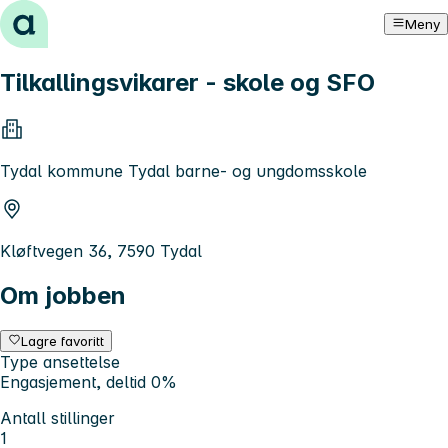
Hopp til innhold
Meny
Tilkallingsvikarer - skole og SFO
Tydal kommune Tydal barne- og ungdomsskole
Kløftvegen 36, 7590 Tydal
Om jobben
Lagre favoritt
Type ansettelse
Engasjement, deltid 0%
Antall stillinger
1