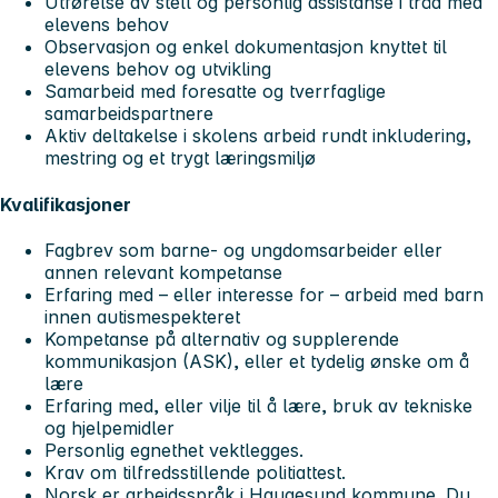
Utførelse av stell og personlig assistanse i tråd med
elevens behov
Observasjon og enkel dokumentasjon knyttet til
elevens behov og utvikling
Samarbeid med foresatte og tverrfaglige
samarbeidspartnere
Aktiv deltakelse i skolens arbeid rundt inkludering,
mestring og et trygt læringsmiljø
Kvalifikasjoner
Fagbrev som barne- og ungdomsarbeider eller
annen relevant kompetanse
Erfaring med – eller interesse for – arbeid med barn
innen autismespekteret
Kompetanse på alternativ og supplerende
kommunikasjon (ASK), eller et tydelig ønske om å
lære
Erfaring med, eller vilje til å lære, bruk av tekniske
og hjelpemidler
Personlig egnethet vektlegges.
Krav om tilfredsstillende politiattest.
Norsk er arbeidsspråk i Haugesund kommune. Du