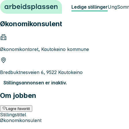
Hopp til innhold
Ledige stillinger
Ung
Somm
Økonomikonsulent
Økonomikontoret, Kautokeino kommune
Bredbuktnesveien 6, 9522 Kautokeino
Stillingsannonsen er inaktiv.
Om jobben
Lagre favoritt
Stillingstittel
Økonomikonsulent