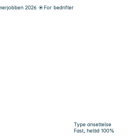
erjobben
2026
☀️
For bedrifter
Type ansettelse
Fast, heltid 100%