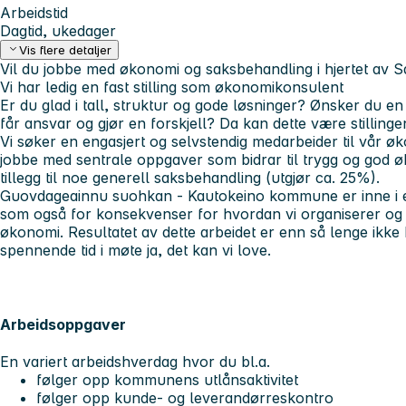
Arbeidstid
Dagtid, ukedager
Vis flere detaljer
Vil du jobbe med økonomi og saksbehandling i hjertet av 
Vi har ledig en fast stilling som økonomikonsulent
Er du glad i tall, struktur og gode løsninger? Ønsker du en
får ansvar og gjør en forskjell? Da kan dette være stillinge
Vi søker en engasjert og selvstendig medarbeider til vår 
jobbe med sentrale oppgaver som bidrar til trygg og god 
tillegg til noe generell saksbehandling (utgjør ca. 25%).
Guovdageainnu suohkan - Kautokeino kommune er inne i en 
som også for konsekvenser for hvordan vi organiserer og
økonomi. Resultatet av dette arbeidet er enn så lenge ikke 
spennende tid i møte ja, det kan vi love.
Arbeidsoppgaver
En variert arbeidshverdag hvor du bl.a.
følger opp kommunens utlånsaktivitet
følger opp kunde- og leverandørreskontro