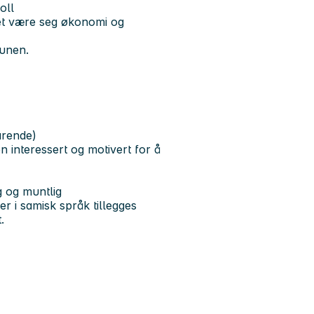
oll
et være seg økonomi og
munen.
arende)
n interessert og motivert for å
g og muntlig
r i samisk språk tillegges
.