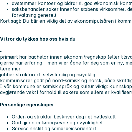
avstemmer kontoer og bidrar til god økonomisk kontr
saksbehandler saker innenfor stabens virksomhet, d
forvaltning generelt
Kort sagt:
Du blir en viktig del av økonomipulsåren i kom
Vi tror du lykkes hos oss hvis du
primært har bachelor innen økonomi/regnskap (eller tilsv
gjerne har erfaring – men vi er åpne for deg som er ny, me
lære mer
jobber strukturert, selvstendig og nøyaktig
kommuniserer godt på nord-samisk og norsk, både skriftli
I vår kommune er samisk språk og kultur viktig: Kunnskape
avgjørende vekt i forhold til søkere som ellers er kvalifisert
Personlige egenskaper
Orden og struktur beskriver deg i et nøtteskall
God gjennomføringsevne og nøyaktighet
Serviceinnstilt og samarbeidsorientert