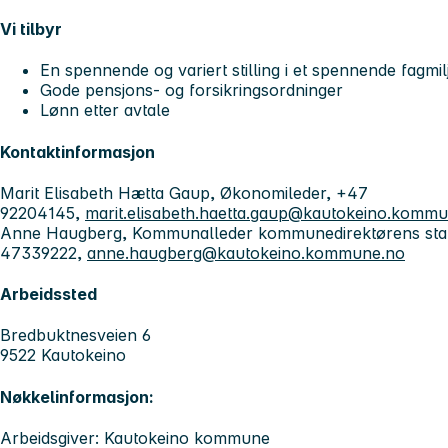
Vi tilbyr
En spennende og variert stilling i et spennende fagmil
Gode pensjons- og forsikringsordninger
Lønn etter avtale
Kontaktinformasjon
Marit Elisabeth Hætta Gaup, Økonomileder, +47
92204145,
marit.elisabeth.haetta.gaup@kautokeino.komm
Anne Haugberg, Kommunalleder kommunedirektørens sta
47339222,
anne.haugberg@kautokeino.kommune.no
Arbeidssted
Bredbuktnesveien 6
9522 Kautokeino
Nøkkelinformasjon:
Arbeidsgiver: Kautokeino kommune