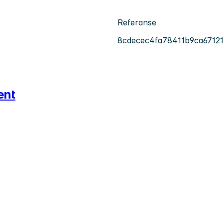
Referanse
8cdecec4fa78411b9ca6712
ent