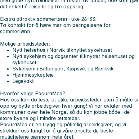
med gode flyforbindelser til resten av landet, noe som gjør
det enkelt å reise til og fra oppdrag.
Ekstra attraktiv sommerlønn i uke 26-33!
Ta kontakt for å høre mer om betingelsene for
sommerlønn
Mulige arbeidssteder:
Nytt helsehus i Narvik tilknyttet sykehuset
Nytt sykehjem og dagsenter tilknyttet helsehuset og
sykehuset
Sykehjem i Ballangen, Kjøpsvik og Bjerkvik
Hjemmesykepleie
Legevakt
Hvorfor velge PacuraMed?
Hos oss kan du teste ut ulike arbeidssteder uten å måtte si
opp og bytte arbeidsgiver hver gang! Vi har avtaler med
kommuner over hele Norge, så du kan jobbe både i de
store byene og i mindre tettsteder.
PacuraMed er en trygg og pålitelig arbeidsgiver, og vi
strekker oss langt for å gi våre ansatte de beste
mulighetene gjennom hele året.