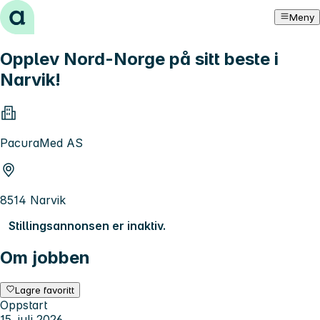
Hopp til innhold
Meny
Opplev Nord-Norge på sitt beste i
Narvik!
PacuraMed AS
8514 Narvik
Stillingsannonsen er inaktiv.
Om jobben
Lagre favoritt
Oppstart
15. juli 2026