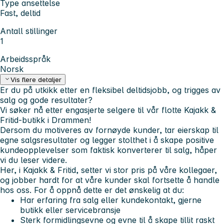
Type ansettelse
Fast, deltid
Antall stillinger
1
Arbeidsspråk
Norsk
Vis flere detaljer
Er du på utkikk etter en fleksibel deltidsjobb, og trigges av
salg og gode resultater?
Vi søker nå etter engasjerte selgere til vår flotte Kajakk &
Fritid-butikk i Drammen!
Dersom du motiveres av fornøyde kunder, tar eierskap til
egne salgsresultater og legger stolthet i å skape positive
kundeopplevelser som faktisk konverterer til salg, håper
vi du leser videre.
Her, i Kajakk & Fritid, setter vi stor pris på våre kollegaer,
og jobber hardt for at våre kunder skal fortsette å handle
hos oss. For å oppnå dette er det ønskelig at du:
Har erfaring fra salg eller kundekontakt, gjerne
butikk eller servicebransje
Sterk formidlingsevne og evne til å skape tillit raskt