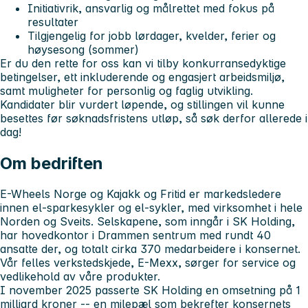
Initiativrik, ansvarlig og målrettet med fokus på
resultater
Tilgjengelig for jobb lørdager, kvelder, ferier og
høysesong (sommer)
Er du den rette for oss kan vi tilby konkurransedyktige
betingelser, ett inkluderende og engasjert arbeidsmiljø,
samt muligheter for personlig og faglig utvikling.
Kandidater blir vurdert løpende, og stillingen vil kunne
besettes før søknadsfristens utløp, så søk derfor allerede i
dag!
Om bedriften
E-Wheels Norge og Kajakk og Fritid er markedsledere
innen el-sparkesykler og el-sykler, med virksomhet i hele
Norden og Sveits. Selskapene, som inngår i SK Holding,
har hovedkontor i Drammen sentrum med rundt 40
ansatte der, og totalt cirka 370 medarbeidere i konsernet.
Vår felles verkstedskjede, E-Mexx, sørger for service og
vedlikehold av våre produkter.
I november 2025 passerte SK Holding en omsetning på 1
milliard kroner -- en milepæl som bekrefter konsernets