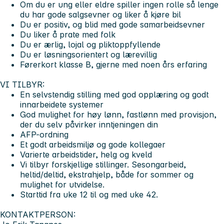
Om du er ung eller eldre spiller ingen rolle så lenge
du har gode salgsevner og liker å kjøre bil
Du er positiv, og blid med gode samarbeidsevner
Du liker å prate med folk
Du er ærlig, lojal og pliktoppfyllende
Du er løsningsorientert og lærevillig
Førerkort klasse B, gjerne med noen års erfaring
VI TILBYR:
En selvstendig stilling med god opplæring og godt
innarbeidete systemer
God mulighet for høy lønn, fastlønn med provisjon,
der du selv påvirker inntjeningen din
AFP-ordning
Et godt arbeidsmiljø og gode kollegaer
Varierte arbeidstider, helg og kveld
Vi tilbyr forskjellige stillinger. Sesongarbeid,
heltid/deltid, ekstrahjelp, både for sommer og
mulighet for utvidelse.
Starttid fra uke 12 til og med uke 42.
KONTAKTPERSON: