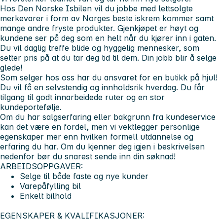
Hos Den Norske Isbilen vil du jobbe med lettsolgte
merkevarer i form av Norges beste iskrem kommer samt
mange andre fryste produkter. Gjenkjøpet er høyt og
kundene ser på deg som en helt når du kjører inn i gaten.
Du vil daglig treffe blide og hyggelig mennesker, som
setter pris på at du tar deg tid til dem. Din jobb blir å selge
glede!
Som selger hos oss har du ansvaret for en butikk på hjul!
Du vil få en selvstendig og innholdsrik hverdag. Du får
tilgang til godt innarbeidede ruter og en stor
kundeportefølje.
Om du har salgserfaring eller bakgrunn fra kundeservice
kan det være en fordel, men vi vektlegger personlige
egenskaper mer enn hvilken formell utdannelse og
erfaring du har. Om du kjenner deg igjen i beskrivelsen
nedenfor bør du snarest sende inn din søknad!
ARBEIDSOPPGAVER:
Selge til både faste og nye kunder
Varepåfylling bil
Enkelt bilhold
EGENSKAPER & KVALIFIKASJONER: