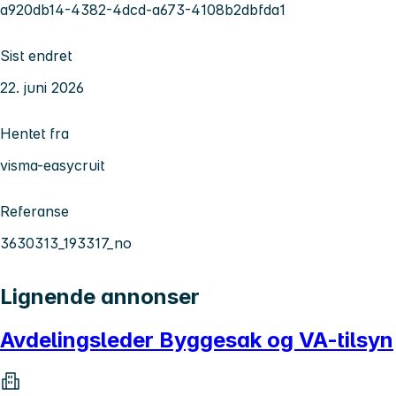
a920db14-4382-4dcd-a673-4108b2dbfda1
Sist endret
22. juni 2026
Hentet fra
visma-easycruit
Referanse
3630313_193317_no
Lignende annonser
Avdelingsleder Byggesak og VA-tilsyn