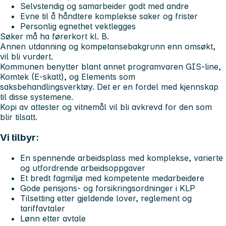
Selvstendig og samarbeider godt med andre
Evne til å håndtere komplekse saker og frister
Personlig egnethet vektlegges
Søker må ha førerkort kl. B.
Annen utdanning og kompetansebakgrunn enn omsøkt,
vil bli vurdert.
Kommunen benytter blant annet programvaren GIS-line,
Komtek (E-skatt), og Elements som
saksbehandlingsverktøy. Det er en fordel med kjennskap
til disse systemene.
Kopi av attester og vitnemål vil bli avkrevd for den som
blir tilsatt.
Vi tilbyr:
En spennende arbeidsplass med komplekse, varierte
og utfordrende arbeidsoppgaver
Et bredt fagmiljø med kompetente medarbeidere
Gode pensjons- og forsikringsordninger i KLP
Tilsetting etter gjeldende lover, reglement og
tariffavtaler
Lønn etter avtale