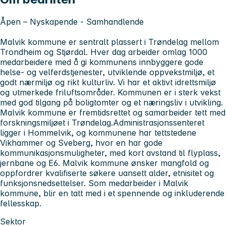
Åpen – Nyskapende - Samhandlende
Malvik kommune er sentralt plassert i Trøndelag mellom
Trondheim og Stjørdal. Hver dag arbeider omlag 1000
medarbeidere med å gi kommunens innbyggere gode
helse- og velferdstjenester, utviklende oppvekstmiljø, et
godt nærmiljø og rikt kulturliv. Vi har et aktivt idrettsmiljø
og utmerkede friluftsområder. Kommunen er i sterk vekst
med god tilgang på boligtomter og et næringsliv i utvikling.
Malvik kommune er fremtidsrettet og samarbeider tett med
forskningsmiljøet i Trøndelag.Administrasjonssenteret
ligger i Hommelvik, og kommunene har tettstedene
Vikhammer og Sveberg, hvor en har gode
kommunikasjonsmuligheter, med kort avstand til flyplass,
jernbane og E6. Malvik kommune ønsker mangfold og
oppfordrer kvalifiserte søkere uansett alder, etnisitet og
funksjonsnedsettelser. Som medarbeider i Malvik
kommune, blir en tatt med i et spennende og inkluderende
fellesskap.
Sektor