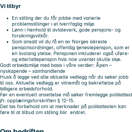
Vi tilbyr
En stilling der du får jobbe med varierte
problemstillinger i et tverrfaglig miljø.
Lønn i henhold til avtaleverk, gode pensjons- og
forsikringsvilkår.
Som ansatt vil du få en av Norges sikreste
pensjonsordninger, offentlig tjenestepensjon, som er
en livslang ytelse. Pensjonen inkluderer også uføre-
og etterlattepensjon hvis noe uventet skulle skje.
Godt arbeidsmiljø med basis i våre verdier:
Åpen –
nyskapende – samhandlende
Husk å legge ved alle aktuelle vedlegg når du søker jobb
til oss. Aktuelle vedlegg er vitnemål og bekreftelse på
tidligere arbeidsforhold.
Før en eventuell ansettelse må søker fremlegge politiattest
jfr. opplæringsforskriften § 12-15.
Det tas forbehold om at merknader på politiattesten kan
føre til at tilbud om stilling blir endret.
Om bedriften