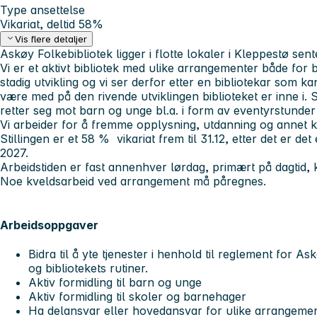
Type ansettelse
Vikariat, deltid 58%
Vis flere detaljer
Askøy Folkebibliotek ligger i flotte lokaler i Kleppestø sent
Vi er et aktivt bibliotek med ulike arrangementer både for b
stadig utvikling og vi ser derfor etter en bibliotekar som kan
være med på den rivende utviklingen biblioteket er inne i.
retter seg mot barn og unge bl.a. i form av eventyrstunder
Vi arbeider for å fremme opplysning, utdanning og annet k
Stillingen er et 58 % vikariat frem til 31.12, etter det er det
2027.
Arbeidstiden er fast annenhver lørdag, primært på dagtid, kny
Noe kveldsarbeid ved arrangement må påregnes.
Arbeidsoppgaver
Bidra til å yte tjenester i henhold til reglement for As
og bibliotekets rutiner.
Aktiv formidling til barn og unge
Aktiv formidling til skoler og barnehager
Ha delansvar eller hovedansvar for ulike arrangementer