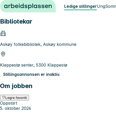
Hopp til innhold
Ledige stillinger
Ung
Somm
Bibliotekar
Askøy folkebibliotek, Askøy kommune
Kleppestø senter, 5300 Kleppestø
Stillingsannonsen er inaktiv.
Om jobben
Lagre favoritt
Oppstart
5. oktober 2026