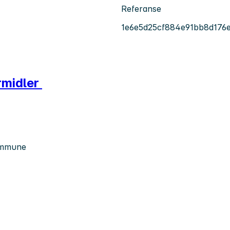
Referanse
1e6e5d25cf884e91bb8d176
ormidler
kommune