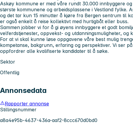
Askøy kommune er med våre rundt 30.000 innbyggere og
største kommunene og arbeidsplassene i Vestland fylke. A
og det tar kun 15 minutter å kjøre fra Bergen sentrum til
er også enkelt å reise kollektivt med hurtigbåt eller buss.
Sammen jobber vi for å gi øyens innbyggere et godt bomil
velferdstjenester, oppvekst- og utdanningsmuligheter, og kul
For at vi skal kunne løse oppgavene våre best mulig treng
kompetanse, bakgrunn, erfaring og perspektiver. Vi ser p
oppfordrer alle kvalifiserte kandidater til å søke.
Sektor
Offentlig
Annonsedata
Rapporter annonse
Stillingsnummer
a8a4e95b-4637-436a-aaf2-8ccc670d0bd0