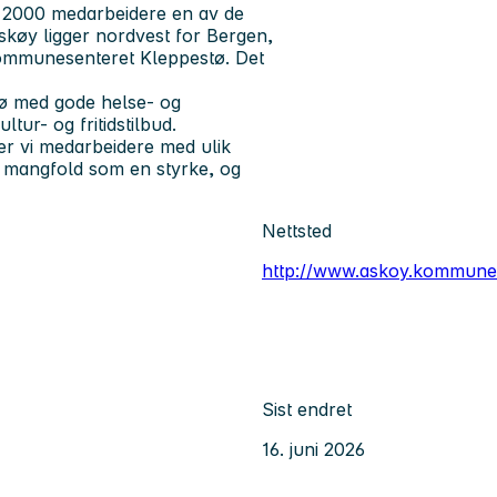
 2000 medarbeidere en av de
skøy ligger nordvest for Bergen,
 kommunesenteret Kleppestø. Det
jø med gode helse- og
tur- og fritidstilbud.
er vi medarbeidere med ulik
å mangfold som en styrke, og
Nettsted
http://www.askoy.kommune
Sist endret
16. juni 2026