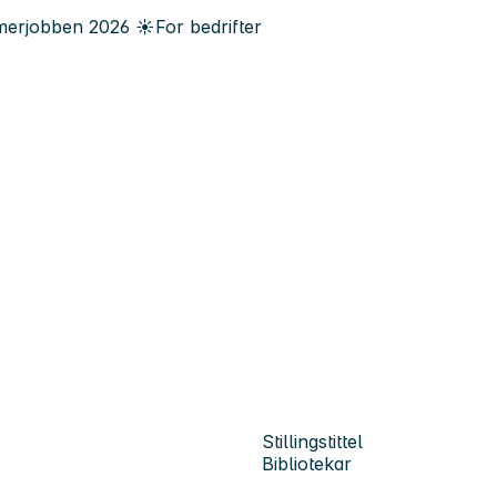
erjobben
2026
☀️
For bedrifter
Stillingstittel
Bibliotekar