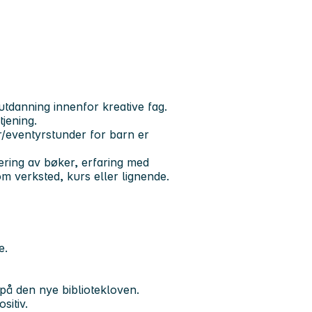
utdanning innenfor kreative fag.
tjening.
r/eventyrstunder for barn er
ering av bøker, erfaring med
om verksted, kurs eller lignende.
e.
 på den nye bibliotekloven.
sitiv.