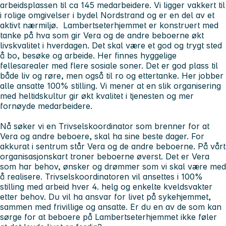
arbeidsplassen til ca 145 medarbeidere. Vi ligger vakkert til
i rolige omgivelser i bydel Nordstrand og er en del av et
aktivt nærmiljø. Lambertseterhjemmet er konstruert med
tanke på hva som gir Vera og de andre beboerne økt
livskvalitet i hverdagen. Det skal være et god og trygt sted
å bo, besøke og arbeide. Her finnes hyggelige
fellesarealer med flere sosiale soner. Det er god plass til
både liv og røre, men også til ro og ettertanke. Her jobber
alle ansatte 100% stilling. Vi mener at en slik organisering
med heltidskultur gir økt kvalitet i tjenesten og mer
fornøyde medarbeidere.
Nå søker vi en Trivselskoordinator som brenner for at
Vera og andre beboere, skal ha sine beste dager. For
akkurat i sentrum står Vera og de andre beboerne. På vårt
organisasjonskart troner beboerne øverst. Det er Vera
som har behov, ønsker og drømmer som vi skal være med
å realisere. Trivselskoordinatoren vil ansettes i 100%
stilling med arbeid hver 4. helg og enkelte kveldsvakter
etter behov. Du vil ha ansvar for livet på sykehjemmet,
sammen med frivillige og ansatte. Er du en av de som kan
sørge for at beboere på Lambertseterhjemmet ikke føler