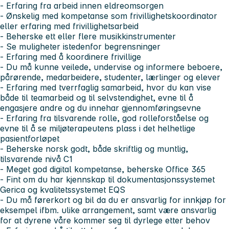
- Erfaring fra arbeid innen eldreomsorgen
- Ønskelig med kompetanse som frivillighetskoordinator
eller erfaring med frivillighetsarbeid
- Beherske ett eller flere musikkinstrumenter
- Se muligheter istedenfor begrensninger
- Erfaring med å koordinere frivillige
- Du må kunne veilede, undervise og informere beboere,
pårørende, medarbeidere, studenter, lærlinger og elever
- Erfaring med tverrfaglig samarbeid, hvor du kan vise
både til teamarbeid og til selvstendighet, evne til å
engasjere andre og du innehar gjennomføringsevne
- Erfaring fra tilsvarende rolle, god rolleforståelse og
evne til å se miljøterapeutens plass i det helhetlige
pasientforløpet
- Beherske norsk godt, både skriftlig og muntlig,
tilsvarende nivå C1
- Meget god digital kompetanse, beherske Office 365
- Fint om du har kjennskap til dokumentasjonssystemet
Gerica og kvalitetssystemet EQS
- Du må førerkort og bil da du er ansvarlig for innkjøp for
eksempel ifbm. ulike arrangement, samt være ansvarlig
for at dyrene våre kommer seg til dyrlege etter behov