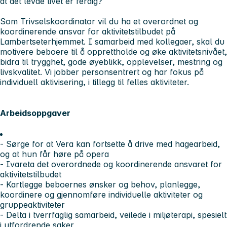
at det levde livet er ferdig?
Som Trivselskoordinator vil du ha et overordnet og
koordinerende ansvar for aktivitetstilbudet på
Lambertseterhjemmet. I samarbeid med kollegaer, skal du
motivere beboere til å opprettholde og øke aktivitetsnivået,
bidra til trygghet, gode øyeblikk, opplevelser, mestring og
livskvalitet. Vi jobber personsentrert og har fokus på
individuell aktivisering, i tillegg til felles aktiviteter.
Arbeidsoppgaver
- Sørge for at Vera kan fortsette å drive med hagearbeid,
og at hun får høre på opera
- Ivareta det overordnede og koordinerende ansvaret for
aktivitetstilbudet
- Kartlegge beboernes ønsker og behov, planlegge,
koordinere og gjennomføre individuelle aktiviteter og
gruppeaktiviteter
- Delta i tverrfaglig samarbeid, veilede i miljøterapi, spesielt
i utfordrende saker