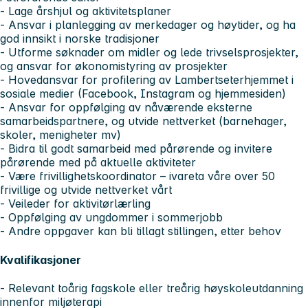
- Lage årshjul og aktivitetsplaner
- Ansvar i planlegging av merkedager og høytider, og ha
god innsikt i norske tradisjoner
- Utforme søknader om midler og lede trivselsprosjekter,
og ansvar for økonomistyring av prosjekter
- Hovedansvar for profilering av Lambertseterhjemmet i
sosiale medier (Facebook, Instagram og hjemmesiden)
- Ansvar for oppfølging av nåværende eksterne
samarbeidspartnere, og utvide nettverket (barnehager,
skoler, menigheter mv)
- Bidra til godt samarbeid med pårørende og invitere
pårørende med på aktuelle aktiviteter
- Være frivillighetskoordinator – ivareta våre over 50
frivillige og utvide nettverket vårt
- Veileder for aktivitørlærling
- Oppfølging av ungdommer i sommerjobb
- Andre oppgaver kan bli tillagt stillingen, etter behov
Kvalifikasjoner
- Relevant toårig fagskole eller treårig høyskoleutdanning
innenfor miljøterapi