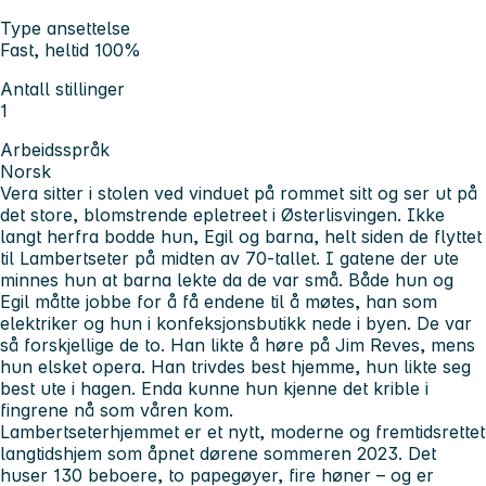
Type ansettelse
Fast, heltid 100%
Antall stillinger
1
Arbeidsspråk
Norsk
Vera sitter i stolen ved vinduet på rommet sitt og ser ut på
det store, blomstrende epletreet i Østerlisvingen. Ikke
langt herfra bodde hun, Egil og barna, helt siden de flyttet
til Lambertseter på midten av 70-tallet. I gatene der ute
minnes hun at barna lekte da de var små. Både hun og
Egil måtte jobbe for å få endene til å møtes, han som
elektriker og hun i konfeksjonsbutikk nede i byen. De var
så forskjellige de to. Han likte å høre på Jim Reves, mens
hun elsket opera. Han trivdes best hjemme, hun likte seg
best ute i hagen. Enda kunne hun kjenne det krible i
fingrene nå som våren kom.
Lambertseterhjemmet er et nytt, moderne og fremtidsrettet
langtidshjem som åpnet dørene sommeren 2023. Det
huser 130 beboere, to papegøyer, fire høner – og er