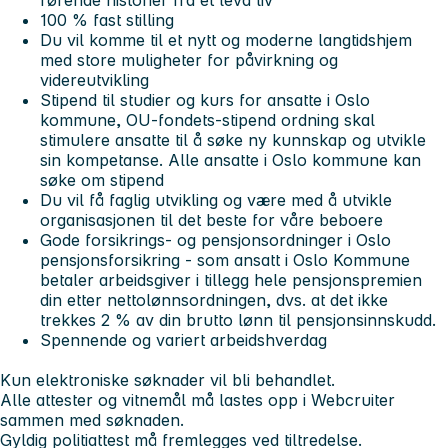
rørende historier fra et levd liv
100 % fast stilling
Du vil komme til et nytt og moderne langtidshjem
med store muligheter for påvirkning og
videreutvikling
Stipend til studier og kurs for ansatte i Oslo
kommune, OU-fondets-stipend ordning skal
stimulere ansatte til å søke ny kunnskap og utvikle
sin kompetanse. Alle ansatte i Oslo kommune kan
søke om stipend
Du vil få faglig utvikling og være med å utvikle
organisasjonen til det beste for våre beboere
Gode forsikrings- og pensjonsordninger i Oslo
pensjonsforsikring - som ansatt i Oslo Kommune
betaler arbeidsgiver i tillegg hele pensjonspremien
din etter nettolønnsordningen, dvs. at det ikke
trekkes 2 % av din brutto lønn til pensjonsinnskudd.
Spennende og variert arbeidshverdag
Kun elektroniske søknader vil bli behandlet.
Alle attester og vitnemål må lastes opp i Webcruiter
sammen med søknaden.
Gyldig politiattest må fremlegges ved tiltredelse.