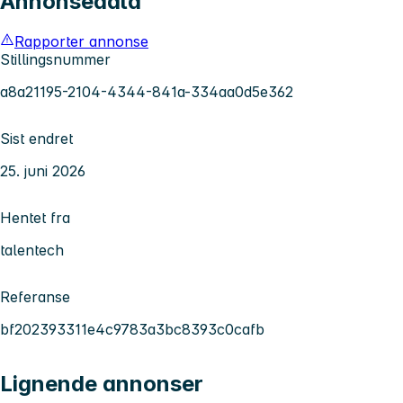
Annonsedata
Rapporter annonse
Stillingsnummer
a8a21195-2104-4344-841a-334aa0d5e362
Sist endret
25. juni 2026
Hentet fra
talentech
Referanse
bf202393311e4c9783a3bc8393c0cafb
Lignende annonser