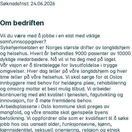
Søknadsfrist: 24.06.2026
Om bedriften
Vil du være med å jobbe i en etat med viktige
samfunnsoppgaver?
Sykehjemsetaten er Norges største drifter av langtidshjem
og helsehus. Hvert år behandles 9000 pasienter av 10000
dyktige medarbeidere. Nå vil vi ha deg med på laget.
Vår visjon er å tilrettelegge for livsutfoldelse i trygge
omgivelser. Hver dag teller på våre langtidshjem og hver
time teller på våre helsehus. Vi skal sørge for at Oslos
innbyggere med behov for heldøgns pleie, rehabilitering
og omsorg mottar et best mulig tilbud. Vi arbeider
kontinuerlig med økt kvalitet i tjenesten, fagutvikling og
innovasjon, for å møte fremtidens behov.
Arbeidsplassene i Oslo kommune skal preges av
mangfold, og våre ansatte skal gjenspeile byens
befolkning. Vi oppfordrer alle som er kvalifisert til å søke
jobb hos oss uansett alder, funksjonsevne, kjønn,
kjønnsidentitet, seksuell orientering, religion og etnisk