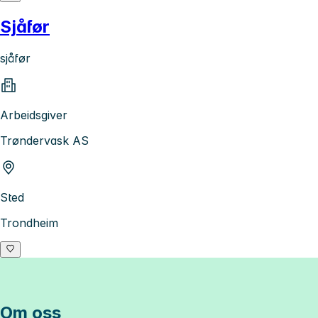
Sjåfør
sjåfør
Arbeidsgiver
Trøndervask AS
Sted
Trondheim
Om oss