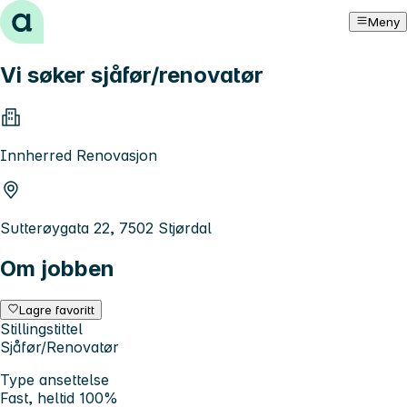
Hopp til innhold
Meny
Vi søker sjåfør/renovatør
Innherred Renovasjon
Sutterøygata 22, 7502 Stjørdal
Om jobben
Lagre favoritt
Stillingstittel
Sjåfør/Renovatør
Type ansettelse
Fast, heltid 100%