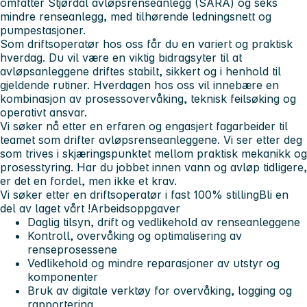
omfatter Stjørdal avløpsrenseanlegg (SARA) og seks
mindre renseanlegg, med tilhørende ledningsnett og
pumpestasjoner.
Som driftsoperatør hos oss får du en variert og praktisk
hverdag. Du vil være en viktig bidragsyter til at
avløpsanleggene driftes stabilt, sikkert og i henhold til
gjeldende rutiner. Hverdagen hos oss vil innebære en
kombinasjon av prosessovervåking, teknisk feilsøking og
operativt ansvar.
Vi søker nå etter en erfaren og engasjert fagarbeider til
teamet som drifter avløpsrenseanleggene. Vi ser etter deg
som trives i skjæringspunktet mellom praktisk mekanikk og
prosesstyring. Har du jobbet innen vann og avløp tidligere,
er det en fordel, men ikke et krav.
Vi søker etter en driftsoperatør i fast 100% stilling
Bli en
del av laget vårt !
Arbeidsoppgaver
Daglig tilsyn, drift og vedlikehold av renseanleggene
Kontroll, overvåking og optimalisering av
renseprosessene
Vedlikehold og mindre reparasjoner av utstyr og
komponenter
Bruk av digitale verktøy for overvåking, logging og
rapportering