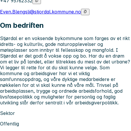
+47 95762332
Even.Blengsli@stjordal.kommune.no
Om bedriften
Stjørdal er en voksende bykommune som farges av et rikt
idretts- og kulturliv, gode naturopplevelser og
møteplasser som innbyr til fellesskap og mangfold. I
Stjørdal er det godt å vokse opp og bo. Har du en drøm
om et liv på landet, eller tiltrekkes du mest av det urbane?
Vi legger til rette for at du skal kunne velge. Som
kommune og arbeidsgiver har vi et viktig
samfunnsoppdrag, og våre dyktige medarbeidere er
nøkkelen for at vi skal kunne nå våre mål. Trivsel på
arbeidsplassen, trygge og ordnede arbeidsforhold, god
livsfasepolitikk og muligheter for personlig og faglig
utvikling står derfor sentralt i vår arbeidsgiverpolitikk.
Sektor
Offentlig