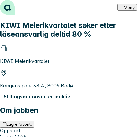
Hopp til innhold
Meny
KIWI Meierikvartalet søker etter
låseansvarlig deltid 80 %
KIWI Meierikvartalet
Kongens gate 33 A, 8006 Bodø
Stillingsannonsen er inaktiv.
Om jobben
Lagre favoritt
Oppstart
2. juni 2026