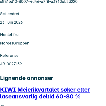
a881bd10-8007-4d46-a7f8-a3960eb23220
Sist endret
23. juni 2026
Hentet fra
NorgesGruppen
Referanse
JR10027159
Lignende annonser
KIWI Meierikvartalet søker etter
låseansvarlig deltid 60-80 %