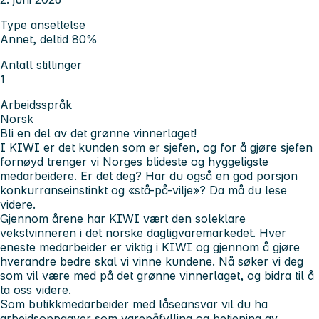
Type ansettelse
Annet, deltid 80%
Antall stillinger
1
Arbeidsspråk
Norsk
Bli en del av det grønne vinnerlaget!
I KIWI er det kunden som er sjefen, og for å gjøre sjefen
fornøyd trenger vi Norges blideste og hyggeligste
medarbeidere. Er det deg? Har du også en god porsjon
konkurranseinstinkt og «stå-på-vilje»? Da må du lese
videre.
Gjennom årene har KIWI vært den soleklare
vekstvinneren i det norske dagligvaremarkedet. Hver
eneste medarbeider er viktig i KIWI og gjennom å gjøre
hverandre bedre skal vi vinne kundene. Nå søker vi deg
som vil være med på det grønne vinnerlaget, og bidra til å
ta oss videre.
Som butikkmedarbeider med låseansvar vil du ha
arbeidsoppgaver som varepåfylling og betjening av