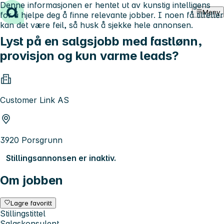
Denne informasjonen er hentet ut av kunstig intelligens
Hopp til innhold
Meny
for å hjelpe deg å finne relevante jobber. I noen få tilfeller
kan det være feil, så husk å sjekke hele annonsen.
Lyst på en salgsjobb med fastlønn,
provisjon og kun varme leads?
Customer Link AS
3920 Porsgrunn
Stillingsannonsen er inaktiv.
Om jobben
Lagre favoritt
Stillingstittel
Salgskonsulent