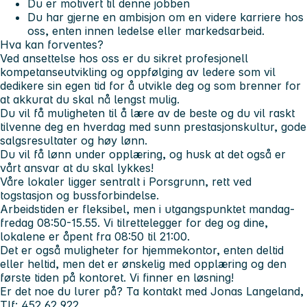
Du er motivert til denne jobben
Du har gjerne en ambisjon om en videre karriere hos
oss, enten innen ledelse eller markedsarbeid.
Hva kan forventes?
Ved ansettelse hos oss er du sikret profesjonell
kompetanseutvikling og oppfølging av ledere som vil
dedikere sin egen tid for å utvikle deg og som brenner for
at akkurat du skal nå lengst mulig.
Du vil få muligheten til å lære av de beste og du vil raskt
tilvenne deg en hverdag med sunn prestasjonskultur, gode
salgsresultater og høy lønn.
Du vil få lønn under opplæring, og husk at det også er
vårt ansvar at du skal lykkes!
Våre lokaler ligger sentralt i Porsgrunn, rett ved
togstasjon og bussforbindelse.
Arbeidstiden er fleksibel, men i utgangspunktet mandag-
fredag 08:50-15.55. Vi tilrettelegger for deg og dine,
lokalene er åpent fra 08:50 til 21:00.
Det er også muligheter for hjemmekontor, enten deltid
eller heltid, men det er ønskelig med opplæring og den
første tiden på kontoret. Vi finner en løsning!
Er det noe du lurer på? Ta kontakt med Jonas Langeland,
Tlf: 452 62 922