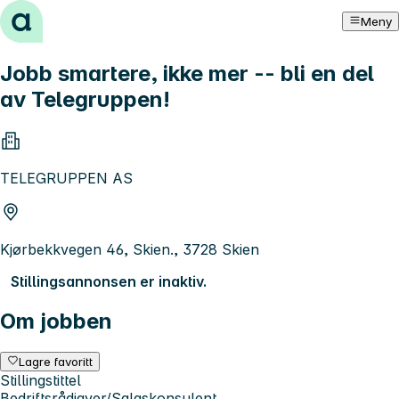
Hopp til innhold
Meny
Jobb smartere, ikke mer -- bli en del
av Telegruppen!
TELEGRUPPEN AS
Kjørbekkvegen 46, Skien., 3728 Skien
Stillingsannonsen er inaktiv.
Om jobben
Lagre favoritt
Stillingstittel
Bedriftsrådigver/Salgskonsulent