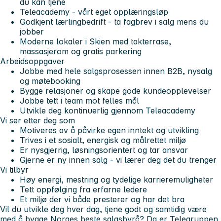
du kan tjene
Teleacademy - vårt eget opplæringsløp
Godkjent lærlingbedrift - ta fagbrev i salg mens du
jobber
Moderne lokaler i Skien med takterrase,
massasjerom og gratis parkering
Arbeidsoppgaver
Jobbe med hele salgsprosessen innen B2B, nysalg
og møtebooking
Bygge relasjoner og skape gode kundeopplevelser
Jobbe tett i team mot felles mål
Utvikle deg kontinuerlig gjennom Teleacademy
Vi ser etter deg som
Motiveres av å påvirke egen inntekt og utvikling
Trives i et sosialt, energisk og målrettet miljø
Er nysgjerrig, løsningsorientert og tar ansvar
Gjerne er ny innen salg - vi lærer deg det du trenger
Vi tilbyr
Høy energi, mestring og tydelige karrieremuligheter
Tett oppfølging fra erfarne ledere
Et miljø der vi både presterer og har det bra
Vil du utvikle deg hver dag, tjene godt og samtidig være
med å bygge Norges beste salgsbyrå? Da er Telegruppen