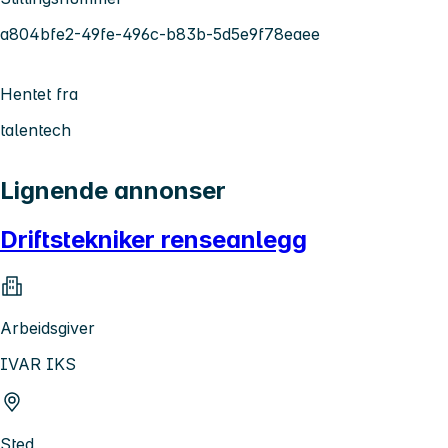
a804bfe2-49fe-496c-b83b-5d5e9f78eaee
Hentet fra
talentech
Lignende annonser
Driftstekniker renseanlegg
Arbeidsgiver
IVAR IKS
Sted