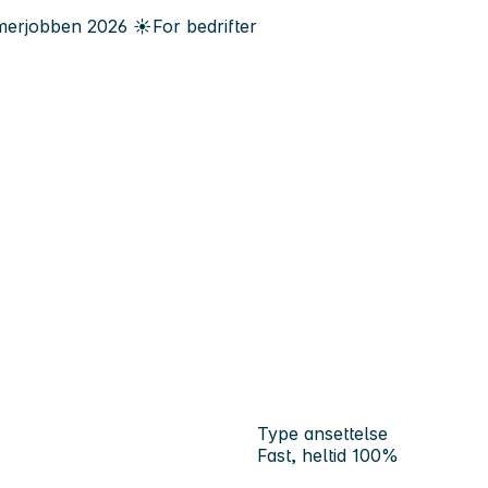
erjobben
2026
☀️
For bedrifter
Type ansettelse
Fast, heltid 100%