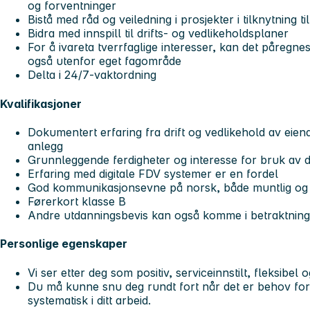
og forventninger
Bistå med råd og veiledning i prosjekter i tilknytning
Bidra med innspill til drifts- og vedlikeholdsplaner
For å ivareta tverrfaglige interesser, kan det påregn
også utenfor eget fagområde
Delta i 24/7-vaktordning
Kvalifikasjoner
Dokumentert erfaring fra drift og vedlikehold av e
anlegg
Grunnleggende ferdigheter og interesse for bruk av 
Erfaring med digitale FDV systemer er en fordel
God kommunikasjonsevne på norsk, både muntlig og s
Førerkort klasse B
Andre utdanningsbevis kan også komme i betraktning
Personlige egenskaper
Vi ser etter deg som positiv, serviceinnstilt, fleksibel
Du må kunne snu deg rundt fort når det er behov for
systematisk i ditt arbeid.