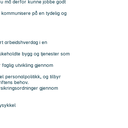
 du må derfor kunne jobbe godt
g kommunisere på en tydelig og
t arbeidshverdag i en
dlikeholdte bygg og tjenester som
r faglig utvikling gjennom
 personalpolitikk, og tilbyr
riftens behov.
sikringsordninger gjennom
ysykkel