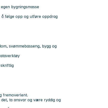
 til egen bygningsmasse
es å følge opp og utføre oppdrag
iendom, svømmebasseng, bygg og
dataverktøy
kriftlig
 og fremoverlent.
 det, ta ansvar og være ryddig og