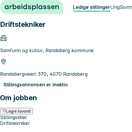
Hopp til innhold
Ledige stillinger
Ung
Somm
Driftstekniker
Samfunn og kultur, Randaberg kommune
Randabergveien 370, 4070 Randaberg
Stillingsannonsen er inaktiv.
Om jobben
Lagre favoritt
Stillingstittel
Driftstekniker