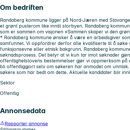
Om bedriften
Randaberg kommune ligger på Nord-Jæren med Stavange
et grønt pusterom like inntil storbyen. Randaberg kommun
som er sammen om visjonen «Sammen skaper vi den grøn
* Randaberg kommune ønsker å være en arbeidsgiver som 
samfunnet. Vi oppfordrer derfor alle kvalifiserte til å søke 
funksjonsevne eller etnisk bakgrunn.
Randaberg kommune 
søknadsprosess. Det betyr at vi kun tar imot søknader gj
offentlighetslovens bestemmelser gjør vi oppmerksom på 
bli offentliggjort selv om søkeren har anmodet om unntak. 
søkere som har bedt om dette.
Aktuelle kandidater blir innka
Sektor
Offentlig
Annonsedata
Rapporter annonse
Stillingsnummer