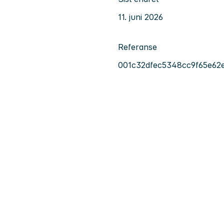
11. juni 2026
Referanse
001c32dfec5348cc9f65e62