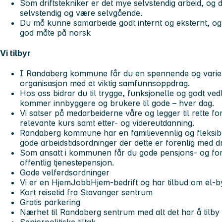
Som driftstekniker er det mye selvstendig arbeid, og
selvstendig og være selvgående.
Du må kunne samarbeide godt internt og eksternt, o
god måte på norsk
Vi tilbyr
I Randaberg kommune får du en spennende og varier
organisasjon med et viktig samfunnsoppdrag.
Hos oss bidrar du til trygge, funksjonelle og godt ve
kommer innbyggere og brukere til gode – hver dag.
Vi satser på medarbeiderne våre og legger til rette fo
relevante kurs samt etter- og videreutdanning.
Randaberg kommune har en familievennlig og fleksibel
gode arbeidstidsordninger der dette er forenlig med d
Som ansatt i kommunen får du gode pensjons- og for
offentlig tjenestepensjon.
Gode velferdsordninger
Vi er en HjemJobbHjem-bedrift og har tilbud om el-b
Kort reisetid fra Stavanger sentrum
Gratis parkering
Nærhet til Randaberg sentrum med alt det har å tilby