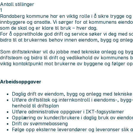
Antall stillinger
1
Randaberg kommune har en viktig rolle i å sikre trygge og
innbyggere og ansatte. Vi sørger for at kommunens eiend
som de skal og er klare til bruk – hver dag.
For å opprettholde god drift og service søker vi deg med s
bidra til at brukernes behov innen eiendom, bygg og anlegg 
Som driftstekniker vil du jobbe med tekniske anlegg og bygni
driftsteam og bidra til drift og vedlikehold av kommunens
viktig kontaktpunkt mot brukerne av byggene og følger opp
Arbeidsoppgaver
Daglig drift av eiendom, bygg og anlegg med tekniske 
Utføre driftstiltak og internkontroll i eiendoms-, bygg
henhold til driftsplan
Utføre administrative oppgaver i IKT-fagsystemer
Opplæring av kunder/brukere i daglig bruk av eiend
Drift av svømmebasseng
Følge opp eksterne leverandører og leveranser slik at