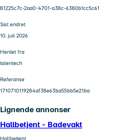
81225c7c-2aa0-4701-a38c-6380b1cc5c61
Sist endret
10. juli 2026
Hentet fra
talentech
Referanse
1710710119284af38e63ba55bb5e21ba
Lignende annonser
Hallbetjent - Badevakt
Hallbetjent