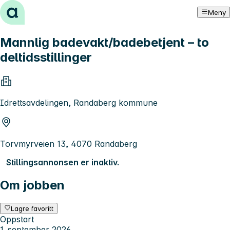
Hopp til innhold
Meny
Mannlig badevakt/badebetjent – to
deltidsstillinger
Idrettsavdelingen, Randaberg kommune
Torvmyrveien 13, 4070 Randaberg
Stillingsannonsen er inaktiv.
Om jobben
Lagre favoritt
Oppstart
1. september 2026