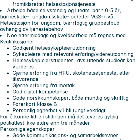
framtidsrettet helsestasjonstjeneste
Arbeide både selvstendig og i team: barn 0-5 år,
barneskole-, ungdomsskole- og/eller VGS-nivå,
Helsestasjon for ungdom, tverrfaglig gruppetilbud
avhengig av tjenestebehov
Noe ettermiddags og kveldsarbeid må regnes med
Kvalifikasjoner
Godkjent helsesykepleierutdanning
Sykepleiere med relevant erfaring/videreutdanning
Helsesykepleierstudenter i avsluttende studieår kan
vurderes
Gjerne erfaring fra HFU, skolehelsetjeneste, eller
tilsvarende
Gjerne erfaring fra mottak
God digital kompetanse
Gode norskkunnskaper, både muntlig og skriftlig
Førerkort klasse B
Personlig egnethet vil bli tungt vektlagt
For å kunne tiltre i stillingen må det leveres gyldig
politiattest ikke eldre enn tre måneder
Personlige egenskaper
Gode kommunikasjons- og samarbeidsevner