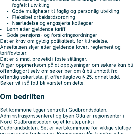
fagfelt i utvikling
Gode muligheter til faglig og personlig utvikling
Fleksibel arbeidstidsordning
Nærledelse og engasjerte kollegaer
Lønn etter gjeldende tariff
Gode pensjons- og forsikringsordninger
Det er krav om gyldig politiattest, før tiltredelse.
Ansettelsen skjer etter gjeldende lover, reglement og
tariffavtaler.
Det er 6 mnd. prøvetid i faste stillinger.
Vi gjør oppmerksom på at opplysninger om søkere kan bli
offentliggjort selv om søker ber om å bli unntatt fra
offentlig søkerliste, jf. offentleglova § 25, annet ledd.
Søker vil i så fall bli varslet om dette.
Om bedriften
Sel kommune ligger sentralt i Gudbrandsdalen.
Administrasjonssenteret og byen Otta er regionsenter i
Nord-Gudbrandsdalen og et knutepunkt i
Gudbrandsdalen. Sel er vertskommune for viktige statlige
og regionale funksjoner. Kommunen står fremfor eller i