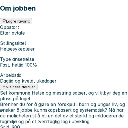
Om jobben
Lagre favoritt
Oppstart
Etter avtale
Stillingstittel
Helsesykepleier
Type ansettelse
Fast, heltid 100%
Arbeidstid
Dagtid og kveld, ukedager
Vis flere detaljer
Sel kommune Helse og mestring satser, og vi tilbyr deg en
plass på laget
Brenner du for å gjøre en forskjell i barn og unges liv, og
ønsker å jobbe kunnskapsbasert og systematisk?
Nå har
du muligheten til å bli en del av et sterkt og inkluderende
fagmiljø og på et tverrfaglig lag i utvikling.
St.id. 980