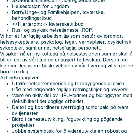
Skolehelsetjenesten i videregående skole
Helsestasjon for ungdom
Barn/Unge- og Familiehjelpen, lavterskel
behandlingstilbud
<<Hjerterom>> lavterskeltilbud
Rus- og psykisk helsetjeneste (ROP)
Vi har et flerfaglig arbeidsmiljø som består av jordmor,
helsesykepleiere, psykolog, leger, vernepleier, psykiatrisk
sykepleier, samt annet helsefaglig personell.
Vi søker nå en ny kollega på helsestasjonen som ønsker å
bli en del av vårt lag og engasjert fellesskap. Dersom du
kjenner deg igjen i beskrivelsen av vår hverdag vil vi gjerne
høre fra deg.
Arbeidsoppgaver
Utføre helsefremmende og forebyggende arbeid i
tråd med nasjonale faglige retningslinjer og lovverk
Være en aktiv del av HFU-teamet og bidragsyter med
fleksibilitet i det daglige arbeidet
Delta i og koordinere tverrfaglig samarbeid på tvers
av tjenester
Bidra i tjenesteutvikling, fagutvikling og pågående
prosjekter
Jobbe systematisk for å videreutvikle en robust og