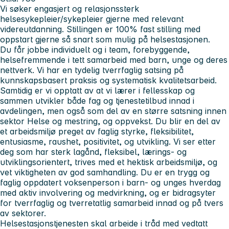
Vi søker engasjert og relasjonssterk
helsesykepleier/sykepleier gjerne med relevant
videreutdanning. Stillingen er 100% fast stilling med
oppstart gjerne så snart som mulig på helsestasjonen.
Du får jobbe individuelt og i team, forebyggende,
helsefremmende i tett samarbeid med barn, unge og deres
nettverk. Vi har en tydelig tverrfaglig satsing på
kunnskapsbasert praksis og systematisk kvalitetsarbeid.
Samtidig er vi opptatt av at vi lærer i fellesskap og
sammen utvikler både fag og tjenestetilbud innad i
avdelingen, men også som del av en større satsning innen
sektor Helse og mestring, og oppvekst. Du blir en del av
et arbeidsmiljø preget av faglig styrke, fleksibilitet,
entusiasme, raushet, positivitet, og utvikling. Vi ser etter
deg som har sterk lagånd, fleksibel, lærings- og
utviklingsorientert, trives med et hektisk arbeidsmiljø, og
vet viktigheten av god samhandling. Du er en trygg og
faglig oppdatert voksenperson i barn- og unges hverdag
med aktiv involvering og medvirkning, og er bidragsyter
for tverrfaglig og tverretatlig samarbeid innad og på tvers
av sektorer.
Helsestasjonstjenesten skal arbeide i tråd med vedtatt