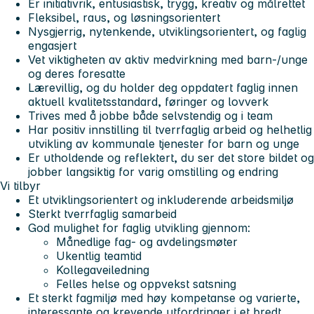
Er initiativrik, entusiastisk, trygg, kreativ og målrettet
Fleksibel, raus, og løsningsorientert
Nysgjerrig, nytenkende, utviklingsorientert, og faglig
engasjert
Vet viktigheten av aktiv medvirkning med barn-/unge
og deres foresatte
Lærevillig, og du holder deg oppdatert faglig innen
aktuell kvalitetsstandard, føringer og lovverk
Trives med å jobbe både selvstendig og i team
Har positiv innstilling til tverrfaglig arbeid og helhetlig
utvikling av kommunale tjenester for barn og unge
Er utholdende og reflektert, du ser det store bildet og
jobber langsiktig for varig omstilling og endring
Vi tilbyr
Et utviklingsorientert og inkluderende arbeidsmiljø
Sterkt tverrfaglig samarbeid
God mulighet for faglig utvikling gjennom:
Månedlige fag- og avdelingsmøter
Ukentlig teamtid
Kollegaveiledning
Felles helse og oppvekst satsning
Et sterkt fagmiljø med høy kompetanse og varierte,
interessante og krevende utfordringer i et bredt