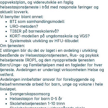
oppvekstplan, og videreutvikle en faglig
helsestasjonstjeneste i tråd med nasjonale føringer og
aktuelt lovverk.
Vi benytter blant annet:
BTI som samhandlingsmodell
URO-metoden?
TIBIR på barneskolenivå?
KORT-modellen på ungdomsskole og VGS?
Systematisk utvikling av HFU-tilbudet
Om tjenesten:
I stillingen blir du del av laget i en avdeling i utvikling
bestående av Helsestasjonstjenesten, Rus- og psykisk
helsetjeneste (ROP), og den nyopprettede tjenesten
Barn/Unge- og Familiehjelpen med en fagleder for hver
tjeneste. Avdelingen er underlagt virksomheten Helse og
velferd.
Avdelingen innbefatter ansvar for forebyggende og
helsefremmende arbeid for barn, unge og voksne i hele
livsløpet.
Svangerskapsomsorg
Helsestasjon for barn 0-5 år
Skolehelsetjenesten 1-10 trinn