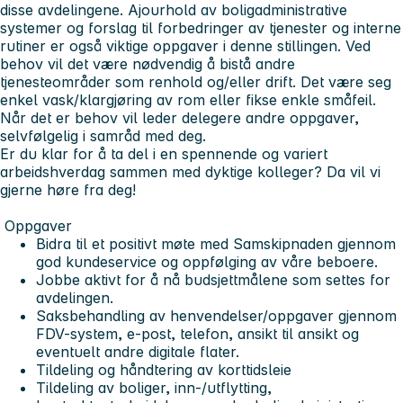
disse avdelingene. Ajourhold av boligadministrative
systemer og forslag til forbedringer av tjenester og interne
rutiner er også viktige oppgaver i denne stillingen. Ved
behov vil det være nødvendig å bistå andre
tjenesteområder som renhold og/eller drift. Det være seg
enkel vask/klargjøring av rom eller fikse enkle småfeil.
Når det er behov vil leder delegere andre oppgaver,
selvfølgelig i samråd med deg.
Er du klar for å ta del i en spennende og variert
arbeidshverdag sammen med dyktige kolleger? Da vil vi
gjerne høre fra deg!
Oppgaver
Bidra til et positivt møte med Samskipnaden gjennom
god kundeservice og oppfølging av våre beboere.
Jobbe aktivt for å nå budsjettmålene som settes for
avdelingen.
Saksbehandling av henvendelser/oppgaver gjennom
FDV-system, e-post, telefon, ansikt til ansikt og
eventuelt andre digitale flater.
Tildeling og håndtering av korttidsleie
Tildeling av boliger, inn-/utflytting,