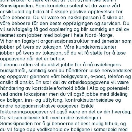
Samskipnaden. Som kundekonsulent vil du være vårt
ansikt utad og bidra til å skape positive opplevelser for
våre beboere. Du vil være en nøkkelperson i å sikre at
våre beboere får den beste oppfølgingen og servicen. Du
vil selvfølgelig få god opplæring og blir samtidig en del av
teamet som jobber med boliger i hele Nord-Norge.
Vi har en fagstyrt organisasjonsstruktur med tjenester som
jobber på tvers av lokasjon. Våre kundekonsulenter
jobber på tvers av lokasjon, så du vil få støtte for å løse
oppgavene når det er behov.
I denne rollen vil du aktivt jobbe for å nå avdelingens
budsjettmål, samtidig som du håndterer ulike henvendelser
og oppgaver gjennom vårt boligsystem, e-post, telefon og
ansikt til ansikt. En stor del av arbeidsoppgavene vil være
håndtering av korttidsleieforhold både i Alta og potensielt
ved andre lokasjoner men du vil også jobbe med tildeling
av boliger, inn- og utflytting, kontraktsutarbeidelse og
andre boligadministrative oppgaver. Enkle
faktureringsoppgaver vil også være en del av din hverdag.
Du vil samarbeide tett med andre avdelinger i
Samskipnaden for å gi beboerne et best mulig tilbud, og
du vil følge opp vedlikehold av boligene i samarbeid med