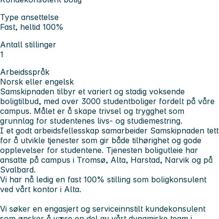
Type ansettelse
Fast, heltid 100%
Antall stillinger
1
Arbeidsspråk
Norsk eller engelsk
Samskipnaden tilbyr et variert og stadig voksende
boligtilbud, med over 3000 studentboliger fordelt på våre
campus. Målet er å skape trivsel og trygghet som
grunnlag for studentenes livs- og studiemestring.
I et godt arbeidsfellesskap samarbeider Samskipnaden tett
for å utvikle tjenester som gir både tilhørighet og gode
opplevelser for studentene. Tjenesten boligutleie har
ansatte på campus i Tromsø, Alta, Harstad, Narvik og på
Svalbard.
Vi har nå ledig en fast 100% stilling som boligkonsulent
ved vårt kontor i Alta.
Vi søker en engasjert og serviceinnstilt kundekonsulent
som ønsker å være en del av vårt dynamiske team i