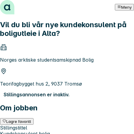
Hopp til innhold
Meny
Vil du bli vår nye kundekonsulent på
boligutleie i Alta?
Norges arktiske studentsamskipnad Bolig
Teorifagbygget hus 2, 9037 Tromsø
Stillingsannonsen er inaktiv.
Om jobben
Lagre favoritt
Stillingstittel
Kundekonsulent bolig