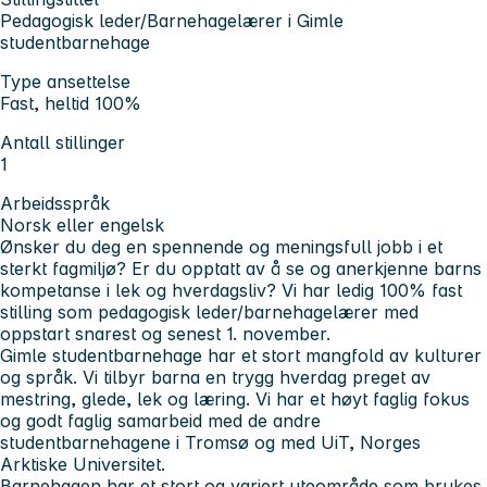
Pedagogisk leder/Barnehagelærer i Gimle
studentbarnehage
Type ansettelse
Fast, heltid 100%
Antall stillinger
1
Arbeidsspråk
Norsk eller engelsk
Ønsker du deg en spennende og meningsfull jobb i et
sterkt fagmiljø? Er du opptatt av å se og anerkjenne barns
kompetanse i lek og hverdagsliv? Vi har ledig 100% fast
stilling som pedagogisk leder/barnehagelærer med
oppstart snarest og senest 1. november.
Gimle studentbarnehage har et stort mangfold av kulturer
og språk. Vi tilbyr barna en trygg hverdag preget av
mestring, glede, lek og læring. Vi har et høyt faglig fokus
og godt faglig samarbeid med de andre
studentbarnehagene i Tromsø og med UiT, Norges
Arktiske Universitet.
Barnehagen har et stort og variert uteområde som brukes