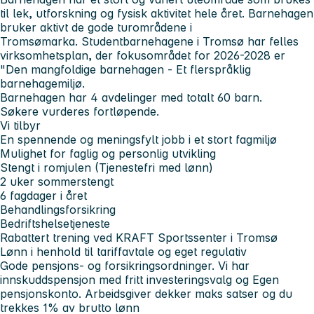
til lek, utforskning og fysisk aktivitet hele året. Barnehagen
bruker aktivt de gode turområdene i
Tromsømarka. Studentbarnehagene i Tromsø har felles
virksomhetsplan, der fokusområdet for 2026-2028 er
"Den mangfoldige barnehagen - Et flerspråklig
barnehagemiljø.
Barnehagen har 4 avdelinger med totalt 60 barn.
Søkere vurderes fortløpende.
Vi tilbyr
En spennende og meningsfylt jobb i et stort fagmiljø
Mulighet for faglig og personlig utvikling
Stengt i romjulen (Tjenestefri med lønn)
2 uker sommerstengt
6 fagdager i året
Behandlingsforsikring
Bedriftshelsetjeneste
Rabattert trening ved KRAFT Sportssenter i Tromsø
Lønn i henhold til tariffavtale og eget regulativ
Gode pensjons- og forsikringsordninger. Vi har
innskuddspensjon med fritt investeringsvalg og Egen
pensjonskonto. Arbeidsgiver dekker maks satser og du
trekkes 1% av brutto lønn