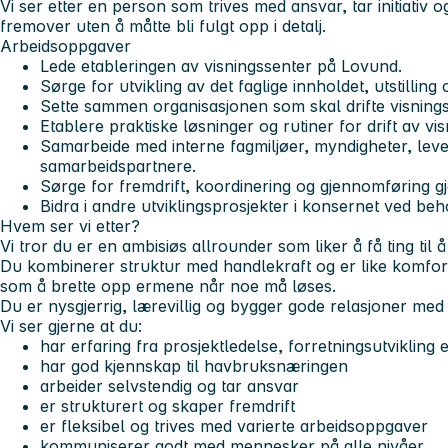
Vi ser etter en person som trives med ansvar, tar initiativ 
fremover uten å måtte bli fulgt opp i detalj.
Arbeidsoppgaver
Lede etableringen av visningssenter på Lovund.
Sørge for utvikling av det faglige innholdet, utstillin
Sette sammen organisasjonen som skal drifte visnings
Etablere praktiske løsninger og rutiner for drift av vi
Samarbeide med interne fagmiljøer, myndigheter, lev
samarbeidspartnere.
Sørge for fremdrift, koordinering og gjennomføring g
Bidra i andre utviklingsprosjekter i konsernet ved beh
Hvem ser vi etter?
Vi tror du er en ambisiøs allrounder som liker å få ting til å
Du kombinerer struktur med handlekraft og er like komfor
som å brette opp ermene når noe må løses.
Du er nysgjerrig, lærevillig og bygger gode relasjoner me
Vi ser gjerne at du:
har erfaring fra prosjektledelse, forretningsutvikling 
har god kjennskap til havbruksnæringen
arbeider selvstendig og tar ansvar
er strukturert og skaper fremdrift
er fleksibel og trives med varierte arbeidsoppgaver
kommuniserer godt med mennesker på alle nivåer