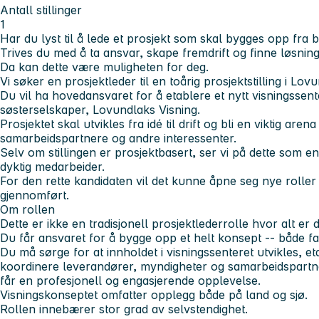
Antall stillinger
1
Har du lyst til å lede et prosjekt som skal bygges opp fra
Trives du med å ta ansvar, skape fremdrift og finne løsnin
Da kan dette være muligheten for deg.
Vi søker en prosjektleder til en toårig prosjektstilling i Lov
Du vil ha hovedansvaret for å etablere et nytt visningssen
søsterselskaper, Lovundlaks Visning.
Prosjektet skal utvikles fra idé til drift og bli en viktig ar
samarbeidspartnere og andre interessenter.
Selv om stillingen er prosjektbasert, ser vi på dette som en 
dyktig medarbeider.
For den rette kandidaten vil det kunne åpne seg nye roller 
gjennomført.
Om rollen
Dette er ikke en tradisjonell prosjektlederrolle hvor alt er 
Du får ansvaret for å bygge opp et helt konsept -- både fag
Du må sørge for at innholdet i visningssenteret utvikles, et
koordinere leverandører, myndigheter og samarbeidspartn
får en profesjonell og engasjerende opplevelse.
Visningskonseptet omfatter opplegg både på land og sjø.
Rollen innebærer stor grad av selvstendighet.