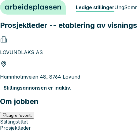
Hopp til innhold
Ledige stillinger
Ung
Somm
Prosjektleder -- etablering av visnin
LOVUNDLAKS AS
Hamnholmveien 48, 8764 Lovund
Stillingsannonsen er inaktiv.
Om jobben
Lagre favoritt
Stillingstittel
Prosjektleder