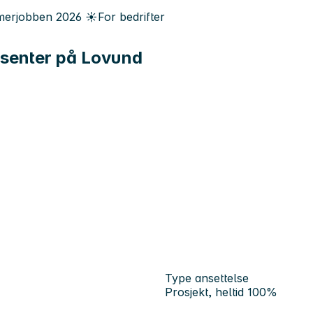
erjobben
2026
☀️
For bedrifter
gssenter på Lovund
Type ansettelse
Prosjekt, heltid 100%