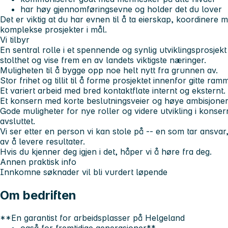
har høy gjennomføringsevne og holder det du lover
Det er viktig at du har evnen til å ta eierskap, koordinere 
komplekse prosjekter i mål.
Vi tilbyr
En sentral rolle i et spennende og synlig utviklingsprosjekt
stolthet og vise frem en av landets viktigste næringer.
Muligheten til å bygge opp noe helt nytt fra grunnen av.
Stor frihet og tillit til å forme prosjektet innenfor gitte ram
Et variert arbeid med bred kontaktflate internt og eksternt.
Et konsern med korte beslutningsveier og høye ambisjoner
Gode muligheter for nye roller og videre utvikling i konser
avsluttet.
Vi ser etter en person vi kan stole på -- en som tar ansvar
av å levere resultater.
Hvis du kjenner deg igjen i det, håper vi å høre fra deg.
Annen praktisk info
Innkomne søknader vil bli vurdert løpende
Om bedriften
**En garantist for arbeidsplasser på Helgeland
også for fremtidige generasjoner**