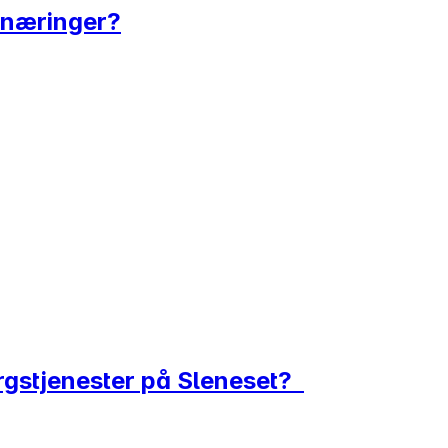
stnæringer?
orgstjenester på Sleneset?