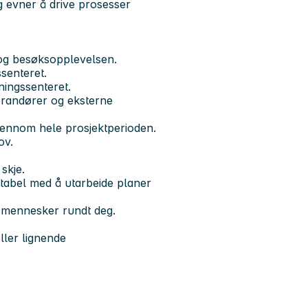
og evner å drive prosesser
g og besøksopplevelsen.
senteret.
sningssenteret.
erandører og eksterne
jennom hele prosjektperioden.
ov.
 skje.
tabel med å utarbeide planer
d mennesker rundt deg.
eller lignende