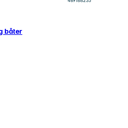
469188235
g båter