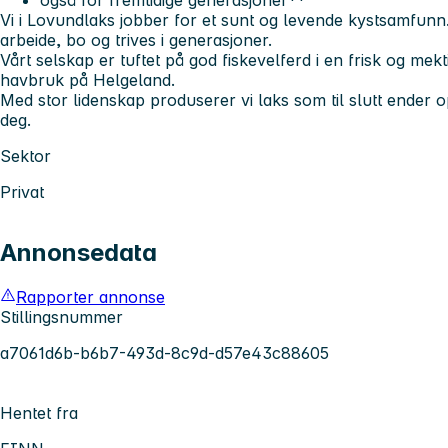
Vi i Lovundlaks jobber for et sunt og levende kystsamfunn
arbeide, bo og trives i generasjoner.
Vårt selskap er tuftet på god fiskevelferd i en frisk og mekti
havbruk på Helgeland.
Med stor lidenskap produserer vi laks som til slutt ender
deg.
Sektor
Privat
Annonsedata
Rapporter annonse
Stillingsnummer
a7061d6b-b6b7-493d-8c9d-d57e43c88605
Hentet fra