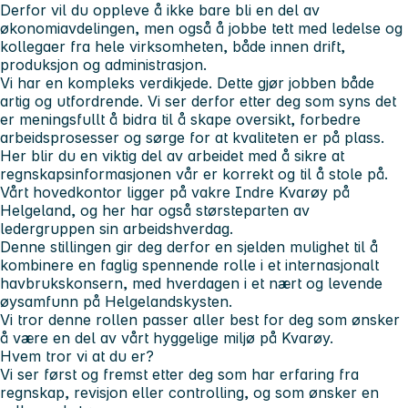
Derfor vil du oppleve å ikke bare bli en del av
økonomiavdelingen, men også å jobbe tett med ledelse og
kollegaer fra hele virksomheten, både innen drift,
produksjon og administrasjon.
Vi har en kompleks verdikjede. Dette gjør jobben både
artig og utfordrende. Vi ser derfor etter deg som syns det
er meningsfullt å bidra til å skape oversikt, forbedre
arbeidsprosesser og sørge for at kvaliteten er på plass.
Her blir du en viktig del av arbeidet med å sikre at
regnskapsinformasjonen vår er korrekt og til å stole på.
Vårt hovedkontor ligger på vakre Indre Kvarøy på
Helgeland, og her har også størsteparten av
ledergruppen sin arbeidshverdag.
Denne stillingen gir deg derfor en sjelden mulighet til å
kombinere en faglig spennende rolle i et internasjonalt
havbrukskonsern, med hverdagen i et nært og levende
øysamfunn på Helgelandskysten.
Vi tror denne rollen passer aller best for deg som ønsker
å være en del av vårt hyggelige miljø på Kvarøy.
Hvem tror vi at du er?
Vi ser først og fremst etter deg som har erfaring fra
regnskap, revisjon eller controlling, og som ønsker en