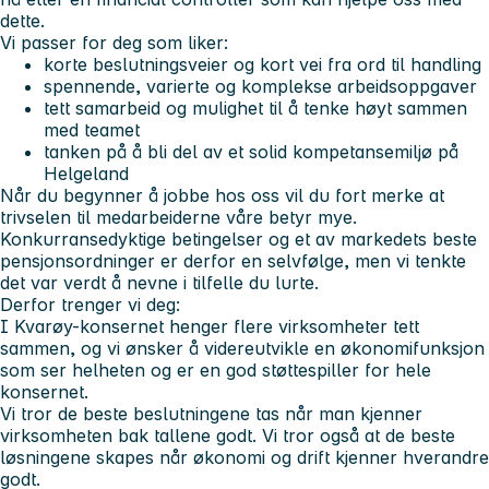
dette.
Vi passer for deg som liker:
korte beslutningsveier og kort vei fra ord til handling
spennende, varierte og komplekse arbeidsoppgaver
tett samarbeid og mulighet til å tenke høyt sammen
med teamet
tanken på å bli del av et solid kompetansemiljø på
Helgeland
Når du begynner å jobbe hos oss vil du fort merke at
trivselen til medarbeiderne våre betyr mye.
Konkurransedyktige betingelser og et av markedets beste
pensjonsordninger er derfor en selvfølge, men vi tenkte
det var verdt å nevne i tilfelle du lurte.
Derfor trenger vi deg:
I Kvarøy-konsernet henger flere virksomheter tett
sammen, og vi ønsker å videreutvikle en økonomifunksjon
som ser helheten og er en god støttespiller for hele
konsernet.
Vi tror de beste beslutningene tas når man kjenner
virksomheten bak tallene godt. Vi tror også at de beste
løsningene skapes når økonomi og drift kjenner hverandre
godt.