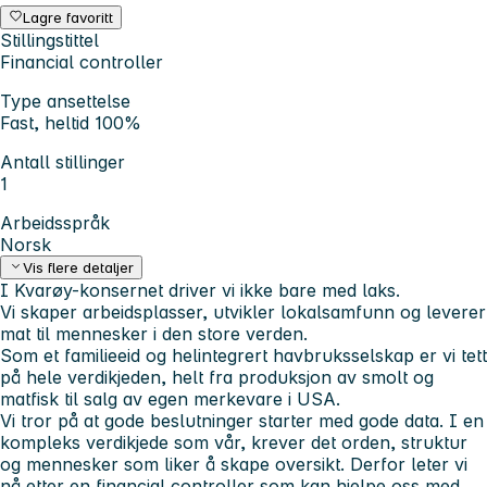
Lagre favoritt
Stillingstittel
Financial controller
Type ansettelse
Fast, heltid 100%
Antall stillinger
1
Arbeidsspråk
Norsk
Vis flere detaljer
I Kvarøy-konsernet driver vi ikke bare med laks.
Vi skaper arbeidsplasser, utvikler lokalsamfunn og leverer
mat til mennesker i den store verden.
Som et familieeid og helintegrert havbruksselskap er vi tett
på hele verdikjeden, helt fra produksjon av smolt og
matfisk til salg av egen merkevare i USA.
Vi tror på at gode beslutninger starter med gode data. I en
kompleks verdikjede som vår, krever det orden, struktur
og mennesker som liker å skape oversikt. Derfor leter vi
nå etter en financial controller som kan hjelpe oss med