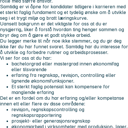
rolle med større ansvar.
Samtidig er vi åpne for kandidater tidligere i karrieren med
et sterkt faglig fundament og et tydelig ønske om å utvikle
seg i et trygt miljø og bratt læringskurve.
Uansett bakgrunn er det viktigste for oss at du er
nysgjerrig, liker å forstå hvordan ting henger sammen og
bryr deg om å gjøre et godt stykke arbeid.
Du legger merke til når noe ikke stemmer, og du gir deg
ikke før du har funnet svaret. Samtidig har du interesse for
å utvikle og forbedre rutiner og arbeidsprosesser.
Vi ser for oss at du har:
bachelorgrad eller mastergrad innen økonomifag
eller tilsvarende
erfaring fra regnskap, revisjon, controlling eller
lignende økonomifunksjoner.
Et sterkt faglig potensial kan kompensere for
manglende erfaring
Det er en fordel om du har erfaring og/eller kompetanse
innen ett eller flere av disse områdene:
revisjon, regnskapscontrolling og
regnskapsrapportering
prosjekt- eller generasjonsregnskap
økonomiarbeid i virksomheter med produksjon, lager,