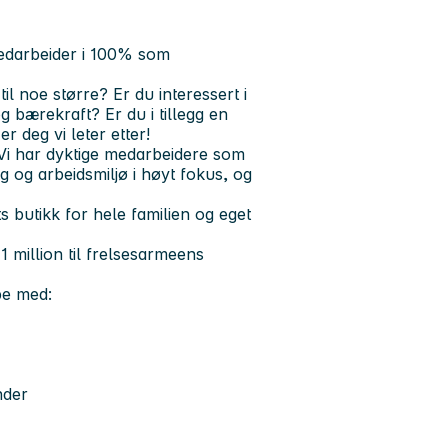
edarbeider i 100% som
til noe større? Er du interessert i
og bærekraft? Er du i tillegg en
r deg vi leter etter!
 Vi har dyktige medarbeidere som
ng og arbeidsmiljø i høyt fokus, og
s butikk for hele familien og eget
 million til frelsesarmeens
be med:
nder