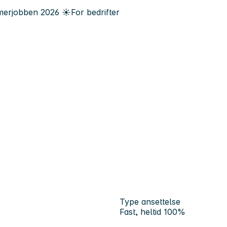
erjobben
2026
☀️
For bedrifter
Type ansettelse
Fast, heltid 100%