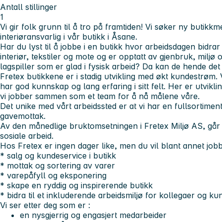
Antall stillinger
1
Vi gir folk grunn til å tro på framtiden!
Vi søker ny butikkm
interiøransvarlig i vår butikk i Åsane.
Har du lyst til å jobbe i en butikk hvor arbeidsdagen bidrar 
interiør, tekstiler og mote og er opptatt av gjenbruk, miljø 
lagspiller som er glad i fysisk arbeid? Da kan de hende det e
Fretex butikkene er i stadig utvikling med økt kundestrøm.
har god kunnskap og lang erfaring i sitt felt. Her er utvikli
vi jobber sammen som et team for å nå målene våre.
Det unike med vårt arbeidssted er at vi har en fullsortiment
gavemottak.
Av den månedlige bruktomsetningen i Fretex Miljø AS, går 1
sosiale arbeid.
Hos Fretex er ingen dager like, men du vil blant annet job
* salg og kundeservice i butikk
* mottak og sortering av varer
* varepåfyll og eksponering
* skape en ryddig og inspirerende butikk
* bidra til et inkluderende arbeidsmiljø for kollegaer og ku
Vi ser etter deg som er :
en nysgjerrig og engasjert medarbeider