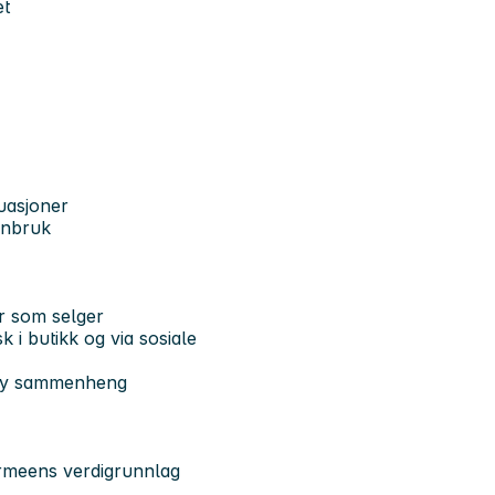
et
tuasjoner
enbruk
r som selger
k i butikk og via sosiale
ndy sammenheng
sarmeens verdigrunnlag