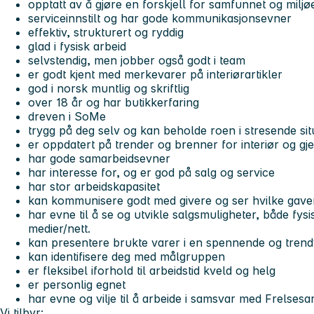
opptatt av å gjøre en forskjell for samfunnet og miljø
serviceinnstilt og har gode kommunikasjonsevner
effektiv, strukturert og ryddig
glad i fysisk arbeid
selvstendig, men jobber også godt i team
er godt kjent med merkevarer på interiørartikler
god i norsk muntlig og skriftlig
over 18 år og har butikkerfaring
dreven i SoMe
trygg på deg selv og kan beholde roen i stresende si
er oppdatert på trender og brenner for interiør og gj
har gode samarbeidsevner
har interesse for, og er god på salg og service
har stor arbeidskapasitet
kan kommunisere godt med givere og ser hvilke gave
har evne til å se og utvikle salgsmuligheter, både fysis
medier/nett.
kan presentere brukte varer i en spennende og tre
kan identifisere deg med målgruppen
er fleksibel iforhold til arbeidstid kveld og helg
er personlig egnet
har evne og vilje til å arbeide i samsvar med Frelse
Vi tilbyr: