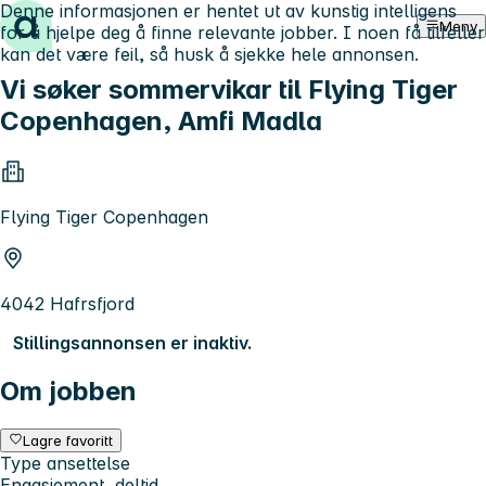
Denne informasjonen er hentet ut av kunstig intelligens
Hopp til innhold
Meny
for å hjelpe deg å finne relevante jobber. I noen få tilfeller
kan det være feil, så husk å sjekke hele annonsen.
Vi søker sommervikar til Flying Tiger
Copenhagen, Amfi Madla
Flying Tiger Copenhagen
4042 Hafrsfjord
Stillingsannonsen er inaktiv.
Om jobben
Lagre favoritt
Type ansettelse
Engasjement, deltid