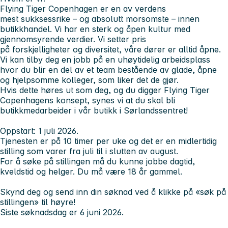
Flying Tiger Copenhagen er en av verdens
mest sukksessrike – og absolutt morsomste – innen
butikkhandel. Vi har en sterk og åpen kultur med
gjennomsyrende verdier. Vi setter pris
på forskjelligheter og diversitet, våre dører er alltid åpne.
Vi kan tilby deg en jobb på en uhøytidelig arbeidsplass
hvor du blir en del av et team bestående av glade, åpne
og hjelpsomme kolleger, som liker det de gjør.
Hvis dette høres ut som deg, og du digger Flying Tiger
Copenhagens konsept, synes vi at du skal bli
butikkmedarbeider i vår butikk i Sørlandssentret!
Oppstart: 1 juli 2026.
Tjenesten er på 10 timer per uke og det er en midlertidig
stilling som varer fra juli til i slutten av august.
For å søke på stillingen må du kunne jobbe dagtid,
kveldstid og helger. Du må være 18 år gammel.
Skynd deg og send inn din søknad ved å klikke på «søk på
stillingen» til høyre!
Siste søknadsdag er 6 juni 2026.