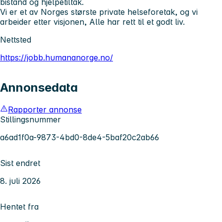
bistand og hjelpetiltak.
Vi er et av Norges største private helseforetak, og vi
arbeider etter visjonen, Alle har rett til et godt liv.
Nettsted
https://jobb.humananorge.no/
Annonsedata
Rapporter annonse
Stillingsnummer
a6ad1f0a-9873-4bd0-8de4-5baf20c2ab66
Sist endret
8. juli 2026
Hentet fra