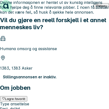
Denne informasjonen er hentet ut av kunstig intelligens
Hopp til innhold
Meny
for å hjelpe deg å finne relevante jobber. I noen få tilfeller
kan det være feil, så husk å sjekke hele annonsen.
Vil du gjøre en reell forskjell i et annet
menneskes liv?
Humana omsorg og assistanse
1383, 1383 Asker
Stillingsannonsen er inaktiv.
Om jobben
Lagre favoritt
Type ansettelse
Fast, deltid