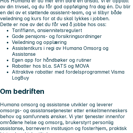
Hos Humana er du mer enn bare en ansatt. Vi er opptatt
av din trivsel, og du får god oppfølging fra dag én. Du blir
en del av et støttende
assistent-team
, og vi tilbyr både
veiledning og kurs for at du skal lykkes i jobben.
Dette er noe av det du får ved å jobbe hos oss:
Tarifflønn, ansiennitetsregulert
Gode pensjons- og forsikringsordninger
Veiledning og opplæring
Assistentkurs i regi av Humana Omsorg og
Assistanse
Egen app for håndbøker og rutiner
Rabatter hos bl.a. SATS og MOVA
Attraktive rabatter med fordelsprogrammet Visma
LogBuy
Om bedriften
Humana omsorg og assistanse utvikler og leverer
omsorgs- og assistansetjenester etter enkeltmenneskers
behov og samfunnets ønsker. Vi yter tjenester innenfor
områdene helse og omsorg, brukerstyrt personlig
assistanse, barnevern institusjon og fosterhjem, praktisk