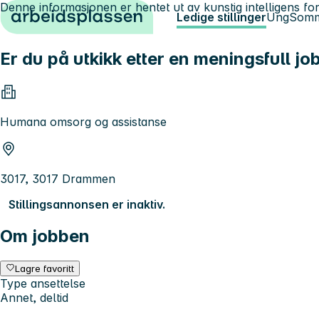
Denne informasjonen er hentet ut av kunstig intelligens for
Hopp til innhold
Ledige stillinger
Ung
Somm
Er du på utkikk etter en meningsfull jo
Humana omsorg og assistanse
3017, 3017 Drammen
Stillingsannonsen er inaktiv.
Om jobben
Lagre favoritt
Type ansettelse
Annet, deltid