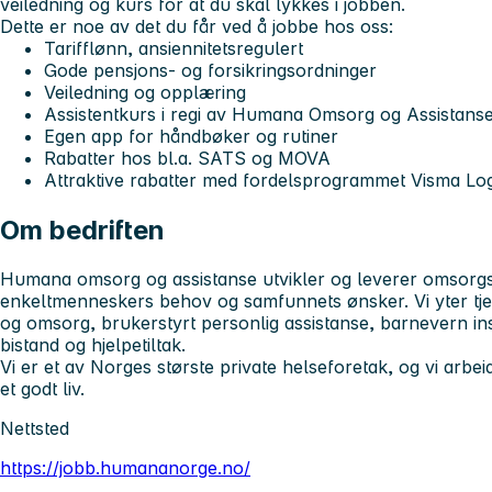
veiledning og kurs for at du skal lykkes i jobben.
Dette er noe av det du får ved å jobbe hos oss:
Tarifflønn, ansiennitetsregulert
Gode pensjons- og forsikringsordninger
Veiledning og opplæring
Assistentkurs i regi av Humana Omsorg og Assistans
Egen app for håndbøker og rutiner
Rabatter hos bl.a. SATS og MOVA
Attraktive rabatter med fordelsprogrammet Visma L
Om bedriften
Humana omsorg og assistanse utvikler og leverer omsorgs-
enkeltmenneskers behov og samfunnets ønsker. Vi yter tj
og omsorg, brukerstyrt personlig assistanse, barnevern ins
bistand og hjelpetiltak.
Vi er et av Norges største private helseforetak, og vi arbeide
et godt liv.
Nettsted
https://jobb.humananorge.no/