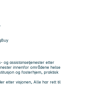
e
ogBuy
 og assistansetjenester etter
enester innenfor områdene helse
titusjon og fosterhjem, praktisk
r etter visjonen, Alle har rett til