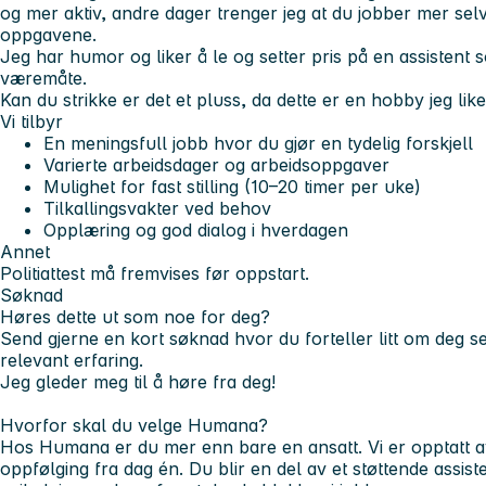
og mer aktiv, andre dager trenger jeg at du jobber mer sel
oppgavene.
Jeg har humor og liker å le og setter pris på en assistent
væremåte.
Kan du strikke er det et pluss, da dette er en hobby jeg like
Vi tilbyr
En meningsfull jobb hvor du gjør en tydelig forskjell
Varierte arbeidsdager og arbeidsoppgaver
Mulighet for fast stilling (10–20 timer per uke)
Tilkallingsvakter ved behov
Opplæring og god dialog i hverdagen
Annet
Politiattest må fremvises før oppstart.
Søknad
Høres dette ut som noe for deg?
Send gjerne en kort søknad hvor du forteller litt om deg sel
relevant erfaring.
Jeg gleder meg til å høre fra deg!
Hvorfor skal du velge Humana?
Hos Humana er du mer enn bare en ansatt. Vi er opptatt av 
oppfølging fra dag én. Du blir en del av et støttende
assist