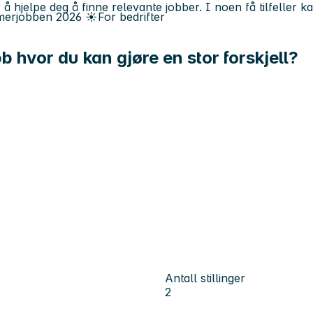
 å hjelpe deg å finne relevante jobber. I noen få tilfeller 
erjobben
2026
☀️
For bedrifter
bb hvor du kan gjøre en stor forskjell?
Antall stillinger
2