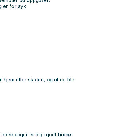
ksempler på oppgaver:
 er for syk
jem etter skolen, og at de blir
: noen dager er jeg i godt humør