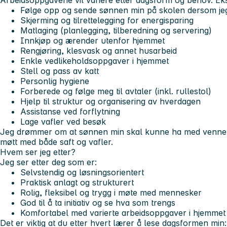
A
rbeidsoppgavene vil variere etter dagsform og behov. E
Følge opp og sende sønnen min på skolen dersom jeg
Skjerming og tilrettelegging for energisparing
Matlaging (planlegging, tilberedning og servering)
Innkjøp og ærender utenfor hjemmet
Rengjøring, klesvask og annet husarbeid
Enkle vedlikeholdsoppgaver i hjemmet
Stell og pass av katt
Personlig hygiene
Forberede og følge meg til avtaler (inkl. rullestol)
Hjelp til struktur og organisering av hverdagen
Assistanse ved forflytning
Lage vafler ved besøk
Jeg drømmer om at sønnen min skal kunne ha med venner h
møtt med både saft og vafler.
Hvem ser jeg etter?
J
eg ser etter deg som er:
Selvstendig og løsningsorientert
Praktisk anlagt og strukturert
Rolig, fleksibel og trygg i møte med mennesker
God til å ta initiativ og se hva som trengs
Komfortabel med varierte arbeidsoppgaver i hjemmet
Det er viktig at du etter hvert lærer å lese dagsformen min