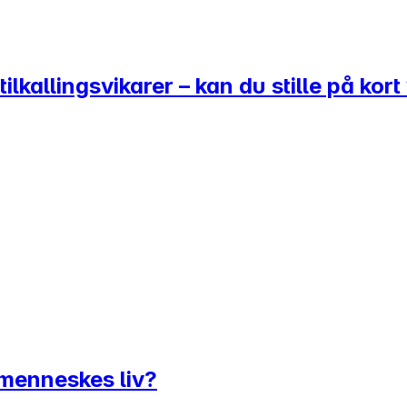
lkallingsvikarer – kan du stille på kort
t menneskes liv?