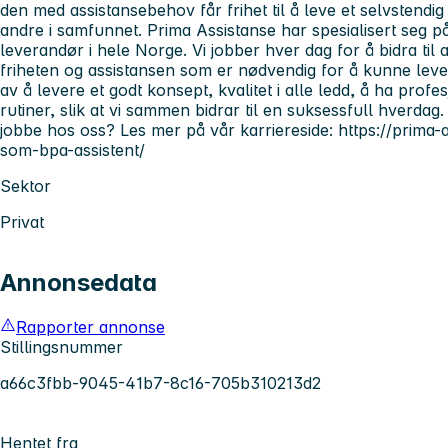
den med assistansebehov får frihet til å leve et selvstendig o
andre i samfunnet. Prima Assistanse har spesialisert seg p
leverandør i hele Norge. Vi jobber hver dag for å bidra ti
friheten og assistansen som er nødvendig for å kunne leve e
av å levere et godt konsept, kvalitet i alle ledd, å ha pro
rutiner, slik at vi sammen bidrar til en suksessfull hverdag
jobbe hos oss? Les mer på vår karriereside: https://prima-
som-bpa-assistent/
Sektor
Privat
Annonsedata
Rapporter annonse
Stillingsnummer
a66c3fbb-9045-41b7-8c16-705b310213d2
Hentet fra