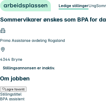
Hopp til innhold
Ledige stillinger
Ung
Somm
Sommervikarer ønskes som BPA for da
Prima Assistanse avdeling Rogaland
4344 Bryne
Stillingsannonsen er inaktiv.
Om jobben
Lagre favoritt
Stillingstittel
BPA assistent