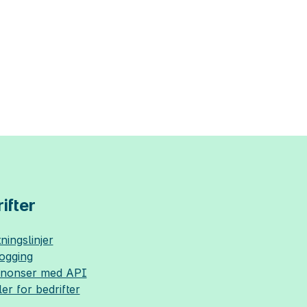
ifter
ningslinjer
logging
nnonser med API
ler for bedrifter