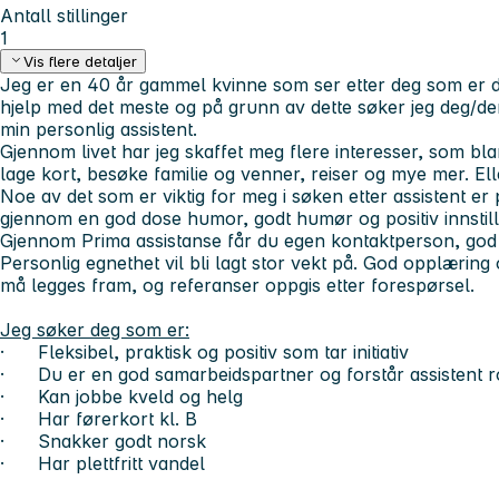
Antall stillinger
1
Vis flere detaljer
Jeg er en 40 år gammel kvinne som ser etter deg som er dy
hjelp med det meste og på grunn av dette søker jeg deg/d
min personlig assistent.
Gjennom livet har jeg skaffet meg flere interesser, som blan
lage kort, besøke familie og venner, reiser og mye mer. Ell
Noe av det som er viktig for meg i søken etter assistent er 
gjennom en god dose humor, godt humør og positiv innstill
Gjennom Prima assistanse får du egen kontaktperson, go
Personlig egnethet vil bli lagt stor vekt på. God opplæring og 
må legges fram, og referanser oppgis etter forespørsel.
Jeg søker deg som er:
· Fleksibel, praktisk og positiv som tar initiativ
· Du er en god samarbeidspartner og forstår assistent r
· Kan jobbe kveld og helg
· Har førerkort kl. B
· Snakker godt norsk
· Har plettfritt vandel