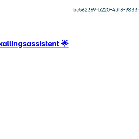
bc562369-b220-4df3-9833
kallingsassistent 🌟