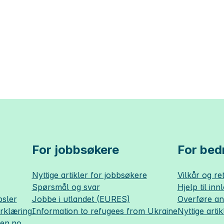
For jobbsøkere
For bedr
Nyttige artikler for jobbsøkere
Vilkår og ret
Spørsmål og svar
Hjelp til inn
sler
Jobbe i utlandet (EURES)
Overføre a
erklæring
Information to refugees from Ukraine
Nyttige artik
sen.no