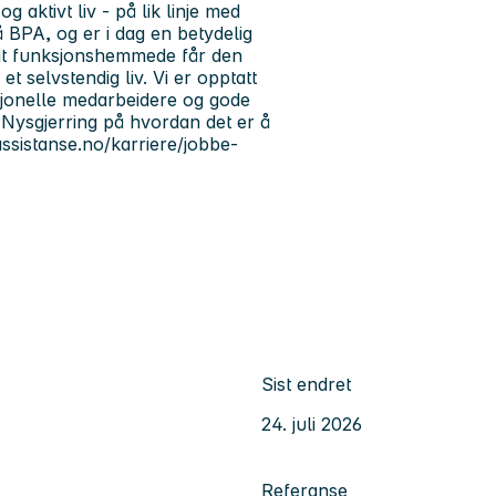
g aktivt liv - på lik linje med
å BPA, og er i dag en betydelig
l at funksjonshemmede får den
t selvstendig liv. Vi er opptatt
fesjonelle medarbeidere og gode
. Nysgjerring på hvordan det er å
assistanse.no/karriere/jobbe-
Sist endret
24. juli 2026
Referanse