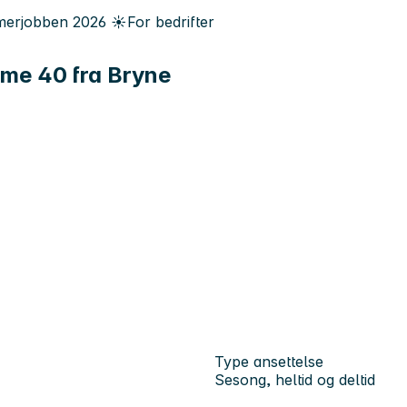
erjobben
2026
☀️
For bedrifter
me 40 fra Bryne
Type ansettelse
Sesong, heltid og deltid