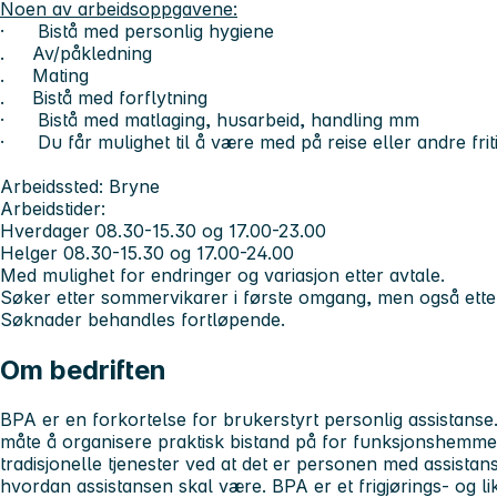
Noen av arbeidsoppgavene:
· Bistå med personlig hygiene
. Av/påkledning
. Mating
. Bistå med forflytning
· Bistå med matlaging, husarbeid, handling mm
· Du får mulighet til å være med på reise eller andre friti
Arbeidssted:
Bryne
Arbeidstider:
Hverdager 08.30-15.30 og 17.00-23.00
Helger 08.30-15.30 og 17.00-24.00
Med mulighet for endringer og variasjon etter avtale.
Søker etter sommervikarer i første omgang, men også etter 
Søknader behandles fortløpende.
Om bedriften
BPA er en forkortelse for brukerstyrt personlig assistanse.
måte å organisere praktisk bistand på for funksjonshemmed
tradisjonelle tjenester ved at det er personen med assis
hvordan assistansen skal være. BPA er et frigjørings- og lik