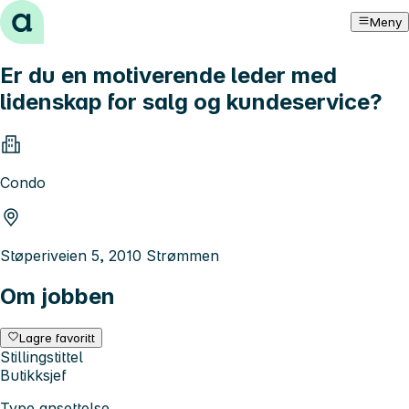
Hopp til innhold
Meny
Er du en motiverende leder med
lidenskap for salg og kundeservice?
Condo
Støperiveien 5, 2010 Strømmen
Om jobben
Lagre favoritt
Stillingstittel
Butikksjef
Type ansettelse