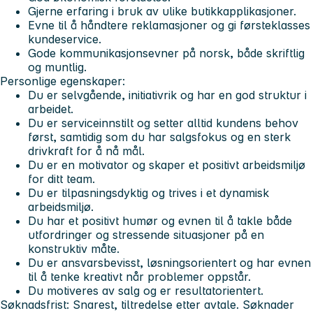
Gjerne erfaring i bruk av ulike butikkapplikasjoner.
Evne til å håndtere reklamasjoner og gi førsteklasses
kundeservice.
Gode kommunikasjonsevner på norsk, både skriftlig
og muntlig.
Personlige egenskaper:
Du er selvgående, initiativrik og har en god struktur i
arbeidet.
Du er serviceinnstilt og setter alltid kundens behov
først, samtidig som du har salgsfokus og en sterk
drivkraft for å nå mål.
Du er en motivator og skaper et positivt arbeidsmiljø
for ditt team.
Du er tilpasningsdyktig og trives i et dynamisk
arbeidsmiljø.
Du har et positivt humør og evnen til å takle både
utfordringer og stressende situasjoner på en
konstruktiv måte.
Du er ansvarsbevisst, løsningsorientert og har evnen
til å tenke kreativt når problemer oppstår.
Du motiveres av salg og er resultatorientert.
Søknadsfrist:
Snarest, tiltredelse etter avtale. Søknader