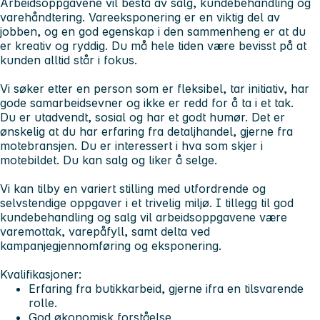
Arbeidsoppgavene vil bestå av salg, kundebehandling og
varehåndtering. Vareeksponering er en viktig del av
jobben, og en god egenskap i den sammenheng er at du
er kreativ og ryddig. Du må hele tiden være bevisst på at
kunden alltid står i fokus.
Vi søker etter en person som er fleksibel, tar initiativ, har
gode samarbeidsevner og ikke er redd for å ta i et tak.
Du er utadvendt, sosial og har et godt humør. Det er
ønskelig at du har erfaring fra detaljhandel, gjerne fra
motebransjen. Du er interessert i hva som skjer i
motebildet. Du kan salg og liker å selge.
Vi kan tilby en variert stilling med utfordrende og
selvstendige oppgaver i et trivelig miljø. I tillegg til god
kundebehandling og salg vil arbeidsoppgavene være
varemottak, varepåfyll, samt delta ved
kampanjegjennomføring og eksponering.
Kvalifikasjoner:
Erfaring fra butikkarbeid, gjerne ifra en tilsvarende
rolle.
God økonomisk forståelse.