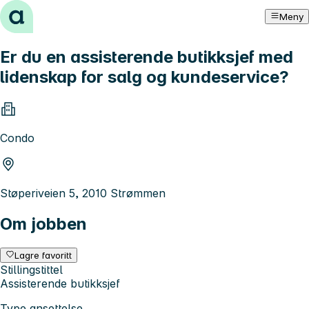
Hopp til innhold
Meny
Er du en assisterende butikksjef med
lidenskap for salg og kundeservice?
Condo
Støperiveien 5, 2010 Strømmen
Om jobben
Lagre favoritt
Stillingstittel
Assisterende butikksjef
Type ansettelse