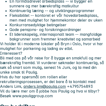
En formålsdrevet arbeidsplass -- vi bygger en
sunnere og mer bærekraftig matkultur
Kontinuerlig læring -- og utviklingsprogrammer
Fleksibilitet -- kontoret er vår hovedarbeidsplass,
men med mulighet for hjemmekontor deler av uken
Konkurransedyktige betingelser
Gode pensjons- og forsikringsordninger
Et lidenskapelig, internasjonalt team -- mangfoldige
bakgrunner som fremmer kreativitet og samarbeid
Vi holder til i moderne lokaler på Bryn i Oslo, hvor vi har
mulighet for parkering og lading av elbil.
Interessert?
Bli med oss på vår reise for å bygge en smakfull og mer
bærekraftig fremtid. Vi vurderer søknader kontinuerlig, så
søk så snart som mulig, senest 14 Juni, og ta med din
unike smak til Paulig.
Hvis du har spørsmål om rollen eller
rekrutteringsprosessen, er det bare å ta kontakt med
Anders Limi,
anders.limi@paulig.com
+4795754893
Vil du lære mer om å jobbe hos Paulig og hva vi tilbyr?
Besøk www.pauliggroup.com