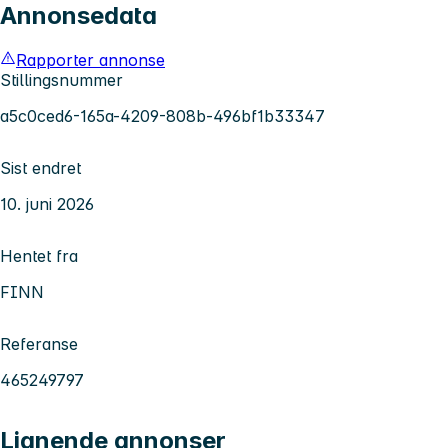
Annonsedata
Rapporter annonse
Stillingsnummer
a5c0ced6-165a-4209-808b-496bf1b33347
Sist endret
10. juni 2026
Hentet fra
FINN
Referanse
465249797
Lignende annonser