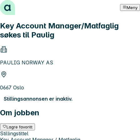
Hopp til innhold
Meny
Key Account Manager/Matfaglig
søkes til Paulig
PAULIG NORWAY AS
0667 Oslo
Stillingsannonsen er inaktiv.
Om jobben
Lagre favoritt
Stillingstittel
Key Account Manager / Matfaglig