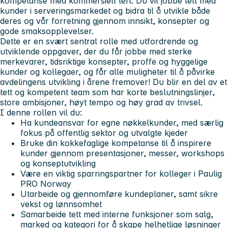
kompetanse med kommersiell teft. Du vil jobbe tett med
kunder i serveringsmarkedet og bidra til å utvikle både
deres og vår forretning gjennom innsikt, konsepter og
gode smaksopplevelser.
Dette er en svært sentral rolle med utfordrende og
utviklende oppgaver, der du får jobbe med sterke
merkevarer, tidsriktige konsepter, proffe og hyggelige
kunder og kollegaer, og får alle muligheter til å påvirke
avdelingens utvikling i årene fremover! Du blir en del av et
tett og kompetent team som har korte beslutningslinjer,
store ambisjoner, høyt tempo og høy grad av trivsel.
I denne rollen vil du:
Ha kundeansvar for egne nøkkelkunder, med særlig
fokus på offentlig sektor og utvalgte kjeder
Bruke din kokkefaglige kompetanse til å inspirere
kunder gjennom presentasjoner, messer, workshops
og konseptutvikling
Være en viktig sparringspartner for kolleger i Paulig
PRO Norway
Utarbeide og gjennomføre kundeplaner, samt sikre
vekst og lønnsomhet
Samarbeide tett med interne funksjoner som salg,
marked og kategori for å skape helhetlige løsninger