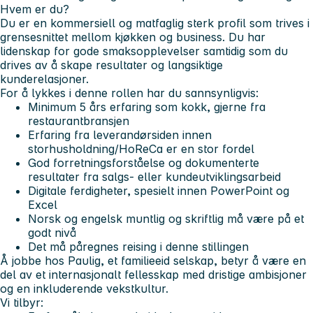
Hvem er du?
Du er en kommersiell og matfaglig sterk profil som trives i
grensesnittet mellom kjøkken og business. Du har
lidenskap for gode smaksopplevelser samtidig som du
drives av å skape resultater og langsiktige
kunderelasjoner.
For å lykkes i denne rollen har du sannsynligvis:
Minimum 5 års erfaring som kokk, gjerne fra
restaurantbransjen
Erfaring fra leverandørsiden innen
storhusholdning/HoReCa er en stor fordel
God forretningsforståelse og dokumenterte
resultater fra salgs- eller kundeutviklingsarbeid
Digitale ferdigheter, spesielt innen PowerPoint og
Excel
Norsk og engelsk muntlig og skriftlig må være på et
godt nivå
Det må påregnes reising i denne stillingen
Å jobbe hos Paulig, et familieeid selskap, betyr å være en
del av et internasjonalt fellesskap med dristige ambisjoner
og en inkluderende vekstkultur.
Vi tilbyr: