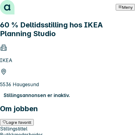
Hopp til innhold
Meny
60 % Deltidsstilling hos IKEA
Planning Studio
IKEA
5536 Haugesund
Stillingsannonsen er inaktiv.
Om jobben
Lagre favoritt
Stillingstittel
Butikkmedarbeider