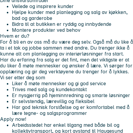
Dine ansvarsområder
Veilede og inspirere kunder
Hjelpe kunder med planlegging og salg av kjøkken,
bad og garderobe
Bidra til at butikken er ryddig og innbydende
Montere produkter ved behov
Hvem er du?
For å bli en av oss må du være deg selv. Også må du like å
ta i et tak og jobbe sammen med andre. Du trenger ikke å
kunne alt om planlegging av interiørløsninger fra start.
Har du erfaring fra salg er det fint, men det viktigste er at
du liker å møte mennesker og ønsker å lære. Vi sørger for
opplæring og gir deg verktøyene du trenger for å lykkes.
Vi ser etter deg som
Liker å møte mennesker og gi god service
Trives med salg og kundekontakt
Er nysgjerrig på hjeminnredning og smarte løsninger
Er selvstendig, lærevillig og fleksibel
Har god teknisk forståelse og er komfortabel med å
lære tegne- og salgsprogrammer
Apply now!
Arbeidsstedet har enkel tilgang med både bil og
kollektivtransport, og kort avstand til Haugesund