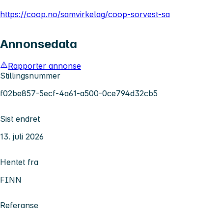
https://coop.no/samvirkelag/coop-sorvest-sa
Annonsedata
Rapporter annonse
Stillingsnummer
f02be857-5ecf-4a61-a500-0ce794d32cb5
Sist endret
13. juli 2026
Hentet fra
FINN
Referanse