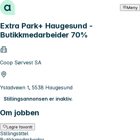
Hopp til innhold
Meny
Extra Park+ Haugesund -
Butikkmedarbeider 70%
Coop Sørvest SA
Ystadveien 1, 5538 Haugesund
Stillingsannonsen er inaktiv.
Om jobben
Lagre favoritt
Stillingstittel
Butikkmedarbeider