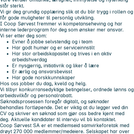
står sterkt.
Vi gir deg grundig opplæring slik at du blir trygg i rollen og
får gode muligheter til personlig utvikling.
I Coop Sørvest fremmer vi kompetanseheving og har
interne lederprogram for deg som ønsker mer ansvar.
Vi ser etter deg som:
Evner å jobbe selvstendig og i team
Har godt humør og er serviceinnstilt
Har stor arbeidskapasitet og trives i en aktiv
arbeidshverdag
Er nysgjerrig, initiativrik og liker å lære
Er ærlig og ansvarsbevisst
Har gode norskkunnskaper
Hos oss jobber du dag, kveld og helg.
Vi tilbyr konkurransedyktige betingelser, ordnede lønns og
arbeidsvilkår og personalrabatt.
Søknadsprosessen foregår digitalt, og søknader
behandles fortløpende. Det er viktig at du legger ved din
CV og skriver en søknad som gjør oss bedre kjent med
deg. Aktuelle kandidater til intervju vil bli kontaktet.
Coop Sørvest SA er et medlemseid samvirkeforetak med
drøyt 270 000 medlemmer/medeiere. Selskapet har over