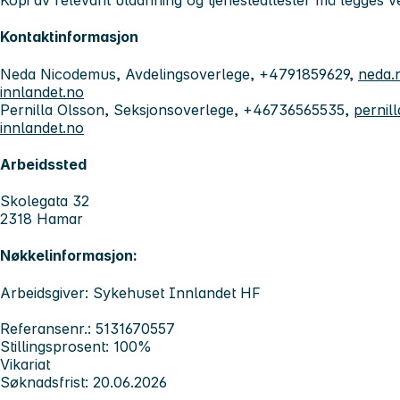
Kopi av relevant utdanning og tjenesteattester må legges 
Kontaktinformasjon
Neda Nicodemus, Avdelingsoverlege, +4791859629,
neda.
innlandet.no
Pernilla Olsson, Seksjonsoverlege, +46736565535,
pernil
innlandet.no
Arbeidssted
Skolegata 32
2318 Hamar
Nøkkelinformasjon:
Arbeidsgiver: Sykehuset Innlandet HF
Referansenr.: 5131670557
Stillingsprosent: 100%
Vikariat
Søknadsfrist: 20.06.2026