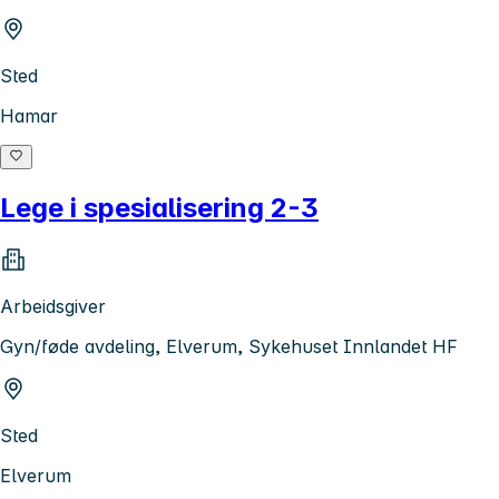
Sted
Hamar
Lege i spesialisering 2-3
Arbeidsgiver
Gyn/føde avdeling, Elverum, Sykehuset Innlandet HF
Sted
Elverum