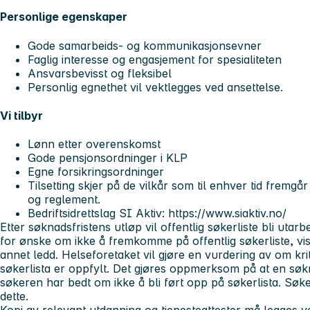
Personlige egenskaper
Gode samarbeids- og kommunikasjonsevner
Faglig interesse og engasjement for spesialiteten
Ansvarsbevisst og fleksibel
Personlig egnethet vil vektlegges ved ansettelse.
Vi tilbyr
Lønn etter overenskomst
Gode pensjonsordninger i KLP
Egne forsikringsordninger
Tilsetting skjer på de vilkår som til enhver tid fremgår
og reglement.
Bedriftsidrettslag SI Aktiv: https://www.siaktiv.no/
Etter søknadsfristens utløp vil offentlig søkerliste bli utar
for ønske om ikke å fremkomme på offentlig søkerliste, vise
annet ledd. Helseforetaket vil gjøre en vurdering av om krit
søkerlista er oppfylt. Det gjøres oppmerksom på at en søkn
søkeren har bedt om ikke å bli ført opp på søkerlista. Søkere
dette.