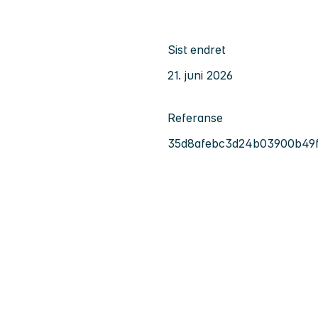
Sist endret
21. juni 2026
Referanse
35d8afebc3d24b03900b49f