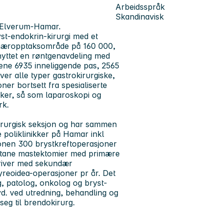
Arbeidsspråk
Skandinavisk
n Elverum-Hamar.
yst-endokrin-kirurgi med et
mæropptaksområde på 160 000,
lknyttet en røntgenavdeling med
ene 6935 inneliggende pas, 2565
ver alle typer gastrokirurgiske,
ner bortsett fra spesialiserte
ikker, så som laparoskopi og
rk.
irurgisk seksjon og har sammen
e poliklinikker på Hamar inkl
jonen 300 brystkreftoperasjoner
cutane mastektomier med primære
river med sekundær
hyreoidea-operasjoner pr år. Det
g, patolog, onkolog og bryst-
vd. ved utredning, behandling og
eg til brendokirurg.