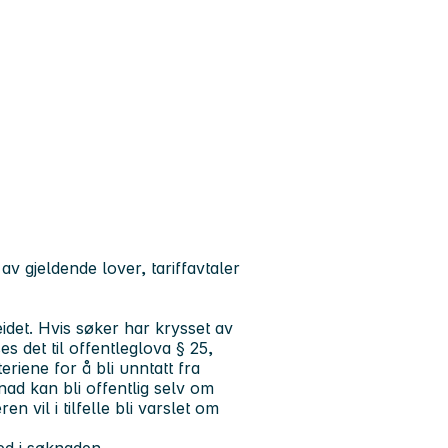
 av gjeldende lover, tariffavtaler
beidet. Hvis søker har krysset av
s det til offentleglova § 25,
eriene for å bli unntatt fra
ad kan bli offentlig selv om
n vil i tilfelle bli varslet om