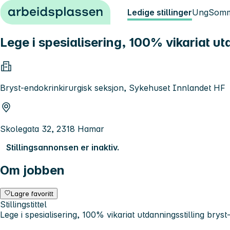
Hopp til innhold
Ledige stillinger
Ung
Somm
Lege i spesialisering, 100% vikariat ut
Bryst-endokrinkirurgisk seksjon, Sykehuset Innlandet HF
Skolegata 32, 2318 Hamar
Stillingsannonsen er inaktiv.
Om jobben
Lagre favoritt
Stillingstittel
Lege i spesialisering, 100% vikariat utdanningsstilling bryst