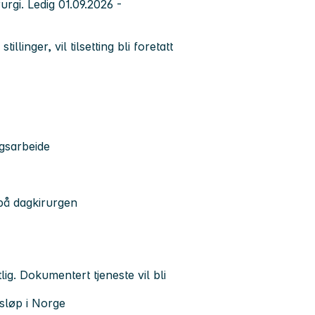
urgi. Ledig 01.09.2026 -
llinger, vil tilsetting bli foretatt
ngsarbeide
å på dagkirurgen
ig. Dokumentert tjeneste vil bli
gsløp i Norge