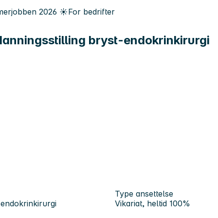
erjobben
2026
☀️
For bedrifter
danningsstilling bryst-endokrinkirurgi
Type ansettelse
-endokrinkirurgi
Vikariat, heltid 100%