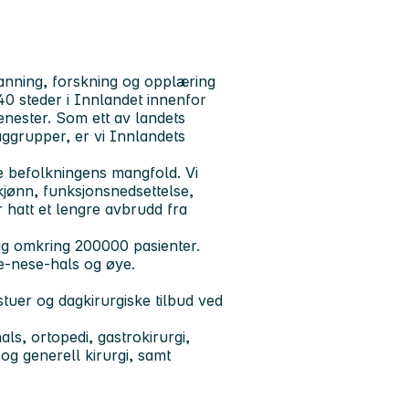
anning, forskning og opplæring
0 steder i Innlandet innenfor
enester. Som ett av landets
aggrupper, er vi Innlandets
le befolkningens mangfold. Vi
 kjønn, funksjonsnedsettelse,
 hatt et lengre avbrudd fra
ig omkring 200000 pasienter.
re-nese-hals og øye.
stuer og dagkirurgiske tilbud ved
ls, ortopedi, gastrokirurgi,
 og generell kirurgi, samt