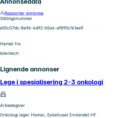
Annonsedata
Rapporter annonse
Stillingsnummer
a55c07dc-8e96-4d92-b5a4-af895cf61ee9
Hentet fra
talentech
Lignende annonser
Lege i spesialisering 2-3 onkologi
Arbeidsgiver
Onkologi leger Hamar, Sykehuset Innlandet HF