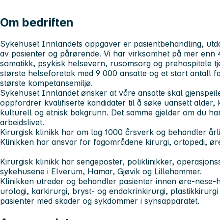
Om bedriften
Sykehuset Innlandets
oppgaver er pasientbehandling, utd
av pasienter og pårørende. Vi har virksomhet på mer enn 4
somatikk, psykisk helsevern, rusomsorg og prehospitale tj
største helseforetak med 9 000 ansatte og et stort antall f
største kompetansemiljø.
Sykehuset Innlandet
ønsker at våre ansatte skal gjenspei
oppfordrer kvalifiserte kandidater til å søke uansett alder,
kulturell og etnisk bakgrunn. Det samme gjelder om du har
arbeidslivet.
Kirurgisk klinikk
har om lag 1000 årsverk og behandler årl
Klinikken har ansvar for fagområdene kirurgi, ortopedi, ø
Kirurgisk klinikk har sengeposter, poliklinikker, operasjons
sykehusene i Elverum, Hamar, Gjøvik og Lillehammer.
Klinikken utreder og behandler pasienter innen øre-nese-ha
urologi, karkirurgi, bryst- og endokrinkirurgi, plastikkirurgi
pasienter med skader og sykdommer i synsapparatet.