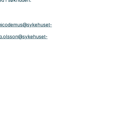
ved i søknaden.
nicodemus@sykehuset-
la.olsson@sykehuset-