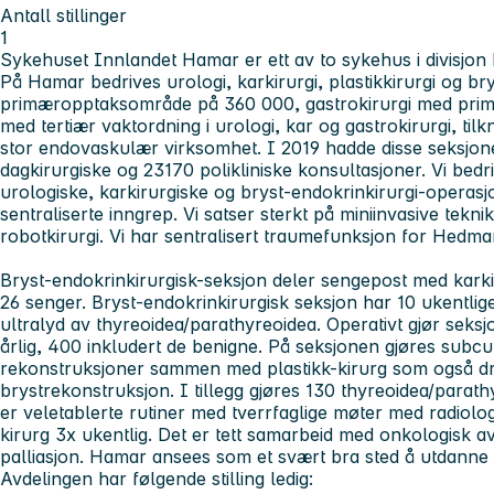
Antall stillinger
1
Sykehuset Innlandet Hamar er ett av to sykehus i divisjo
På Hamar bedrives urologi, karkirurgi, plastikkirurgi og br
primæropptaksområde på 360 000, gastrokirurgi med pri
med tertiær vaktordning i urologi, kar og gastrokirurgi, ti
stor endovaskulær virksomhet. I 2019 hadde disse seksjon
dagkirurgiske og 23170 polikliniske konsultasjoner. Vi bedri
urologiske, karkirurgiske og bryst-endokrinkirurgi-operasjo
sentraliserte inngrep. Vi satser sterkt på miniinvasive tekn
robotkirurgi. Vi har sentralisert traumefunksjon for Hedma
Bryst-endokrinkirurgisk-seksjon deler sengepost med kark
26 senger. Bryst-endokrinkirurgisk seksjon har 10 ukentlig
ultralyd av thyreoidea/parathyreoidea. Operativt gjør seks
årlig, 400 inkludert de benigne. På seksjonen gjøres sub
rekonstruksjoner sammen med plastikk-kirurg som også d
brystrekonstruksjon. I tillegg gjøres 130 thyreoidea/parat
er veletablerte rutiner med tverrfaglige møter med radiolo
kirurg 3x ukentlig. Det er tett samarbeid med onkologisk a
palliasjon. Hamar ansees som et svært bra sted å utdanne s
Avdelingen har følgende stilling ledig: